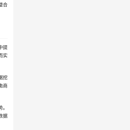
整合
中提
而实
据挖
电商
势。
数据