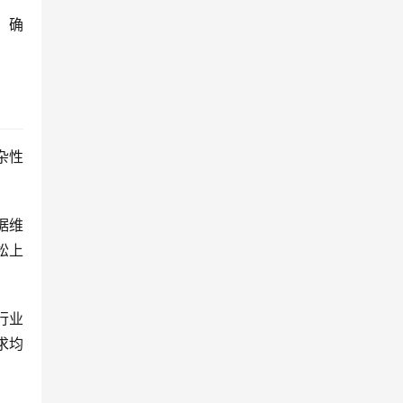
，确
杂性
据维
松上
行业
求均