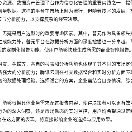
心资源。数据资产管理平台作为信息化管理的重要实践之一，提
海量数据。这样的平台在市场上颇为流行，但随着技术的发展，
表与分析能力，以支撑复杂的经营决策。
，无疑是用户选型时的重要考虑因素。其中，
普元
作为具备领先
生成能力外，
普元
平台在数据分析方面的深度挖掘也十分卓越。
活的定制化报告功能，使用户能够快速生成所需的商业智能报告
用友、金蝶等，各自的报表和分析功能也体现了其不同的市场定
备强大的分析能力；腾讯云则在社交数据整合和实时分析方面表
富的数据处理经验。选择适合的方案，企业需结合自身情况，综
，能够根据具体业务需求配置报告内容，使得决策者可以更有效
行为的深入洞察，还是市场动态的实时监控，用户均希望通过定
台在这方面的表现，将直接影响企业的选择与应用效果。