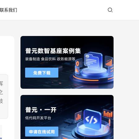
联系我们
挥
之
技