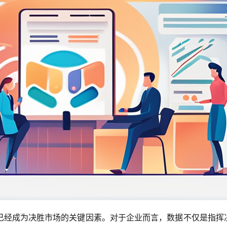
已经成为决胜市场的关键因素。对于企业而言，数据不仅是指挥