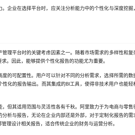
力。企业在选择平台时，应关注分析能力中的个性化与深度挖掘
产管理平台时的关键考虑因素之一。随着市场需求的多样性和复
要求。因此，能够提供个性化报告的功能尤为重要。
高度的可配置性。用户可以针对不同的分析需求，选择所需的数
个性化的报告输出。而其集成的BI工具，使得非技术用户也能轻
能，但其适用范围与灵活性各有千秋。阿里致力于为电商与零售
的分析与报告，无论在企业内部还是外部，对于定制化报告的需
部管理设计相关报告，适合传统企业的财务与运营分析。