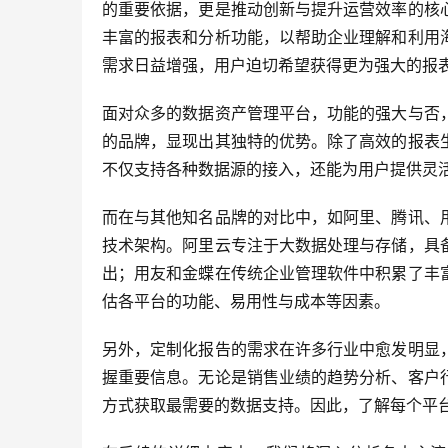
的重要依据，更是推动创新与提升运营效率的核
丰富的报表和分析功能，以帮助企业理解和利用
需求日益增强，用户迫切希望获得更为强大的报
面对众多的数据资产管理平台，功能的强大与否
的品牌，显现出其独特的优势。除了高效的报表
不仅支持各种数据源的接入，还能为用户提供灵
而在与其他知名品牌的对比中，如阿里、腾讯、
技术架构。阿里云专注于大数据处理与存储，具
出；用友和金蝶在传统企业管理软件中积累了丰
估各平台的功能、易用性与成本等因素。
另外，定制化报告的需求在许多行业中愈发明显
握重要信息。无论是销售业绩的趋势分析、客户
方式获取最需要的数据支持。因此，了解每个平