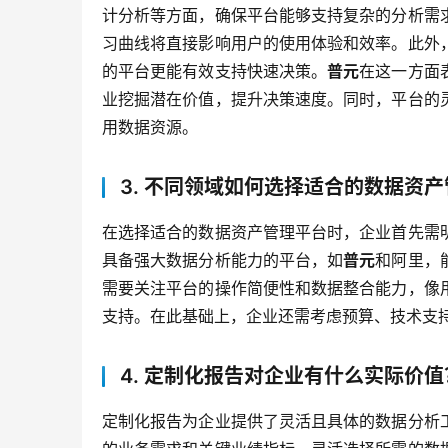
计分析等方面，确保平台能够支持复杂的分析需
习曲线将直接影响用户的使用体验和效率。此外
的平台更能有效支持快速决策。
普元
在这一方面
业挖掘潜在价值，提升决策速度。同时，平台的
用数据资源。
3. 不同领域如何选择适合的数据资
在选择适合的数据资产管理平台时，企业首先需
具备强大数据分析能力的平台，如
普元
和阿里，
需要关注平台的操作简便性和数据整合能力，像
支持。在此基础上，企业还需考虑预算、技术支
4. 定制化报告对企业有什么实际价值
定制化报告为企业提供了灵活且具体的数据分析