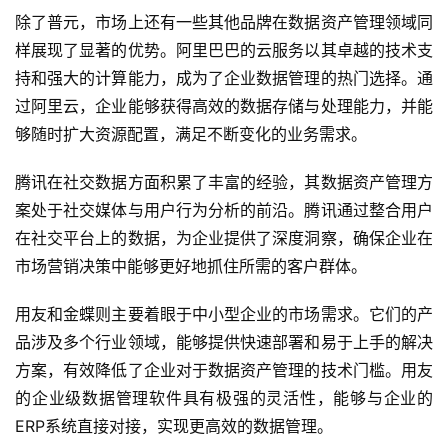
方
除了普元，市场上还有一些其他品牌在数据资产管理领域同
案
样展现了显著的优势。阿里巴巴的云服务以其卓越的技术支
持和强大的计算能力，成为了企业数据管理的热门选择。通
生
态
过阿里云，企业能够获得高效的数据存储与处理能力，并能
与
够随时扩大资源配置，满足不断变化的业务需求。
合
作
腾讯在社交数据方面积累了丰富的经验，其数据资产管理方
案处于社交媒体与用户行为分析的前沿。腾讯通过整合用户
服
在社交平台上的数据，为企业提供了深度洞察，确保企业在
务
市场营销决策中能够更好地抓住所需的客户群体。
与
支
用友和金蝶则主要着眼于中小型企业的市场需求。它们的产
持
品涉及多个行业领域，能够提供快速部署和易于上手的解决
方案，有效降低了企业对于数据资产管理的技术门槛。用友
了
的企业级数据管理软件具有极强的灵活性，能够与企业的
解
ERP系统直接对接，实现更高效的数据管理。
普