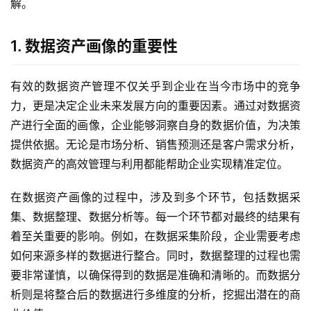
解。
1. 数据资产画像的重要性
有效的数据资产管理不仅关乎到企业在当今市场中的竞争
力，更是决定企业未来发展方向的重要因素。通过对数据资
产进行全面的画像，企业能够洞察自身的数据价值，为决策
提供依据。无论是市场分析、销售预测还是客户需求分析，
数据资产的高效管理与利用都能帮助企业实现精准定位。
在数据资产画像的过程中，涉及到多个环节，包括数据采
集、数据整理、数据分析等。每一个环节都对最终的结果有
着至关重要的影响。例如，在数据采集阶段，企业需要考虑
如何来源多样的数据进行整合。同时，数据整理的过程也需
要非常谨慎，以确保得到的数据是准确和清晰的。而数据分
析则是将整合后的数据进行多维度的分析，挖掘出潜在的商