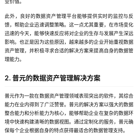
业价值。
此外，良好的数据资产管理平台能够提供实时的监控与反
馈，帮助企业迅速调整策略。这一点尤其重要，在市场变化
迅速的今天，能够快速反应将对企业的生存与发展产生深远
影响。也正是因为这些原因，越来越多的企业开始重视数据
资产管理，并积极寻求合适的解决方案来提高自身的数据管
理能力。
2. 普元的数据资产管理解决方案
普元作为一款在数据资产管理领域表现突出的软件，其综合
能力在业内得到了广泛赞誉。普元的解决方案以强大的数据
整合能力和分析能力为核心，能够帮助企业在复杂的数据环
境中快速构建清晰的数据视图。通过定制化的服务，普元确
保每个企业根据自身的特点获得最适合的数据管理支持。