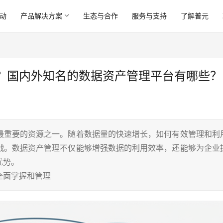
动
产品解决方案
生态与合作
服务与支持
了解普元
？国内外知名的数据资产管理平台有哪些？
最重要的资源之一。随着数据量的快速增长，如何有效管理和利
战。数据资产管理不仅能够增强数据的利用效率，还能够为企业
优势。
全面掌握和管理