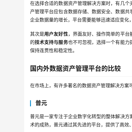
在选择合适的数据资产管理解决方案时，有几个
产管理平台应包含数据存储、数据安全、数据共
企业数据量的增长，平台需要能够迅速适应变化
其次是
用户友好性
，界面友好、操作简单的平台
的
技术支持与服务
也不可忽视，选择一个有能力
保持连贯性和稳定性。
国内外数据资产管理平台的比较
在市场上，有许多著名的数据资产管理解决方案
普元
普元是一家专注于企业数字化转型的整体解决方
术的成熟，普元通过其先进的平台，提供了高效