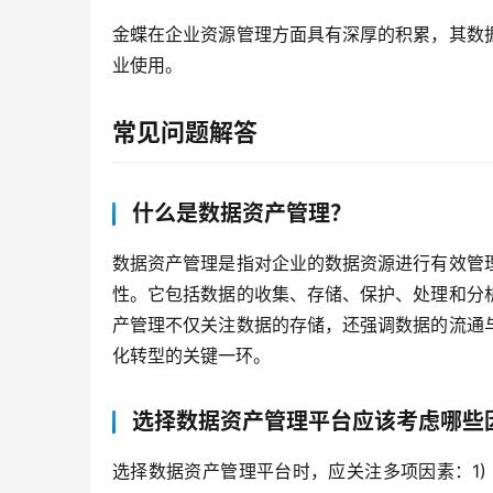
金蝶在企业资源管理方面具有深厚的积累，其数
业使用。
常见问题解答
什么是数据资产管理？
数据资产管理是指对企业的数据资源进行有效管
性。它包括数据的收集、存储、保护、处理和分
产管理不仅关注数据的存储，还强调数据的流通
化转型的关键一环。
选择数据资产管理平台应该考虑哪些
选择数据资产管理平台时，应关注多项因素：1