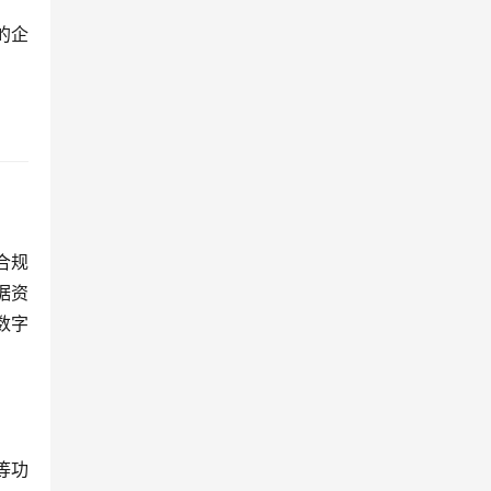
的企
合规
据资
数字
等功