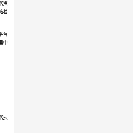
据资
随着
平台
理中
据技