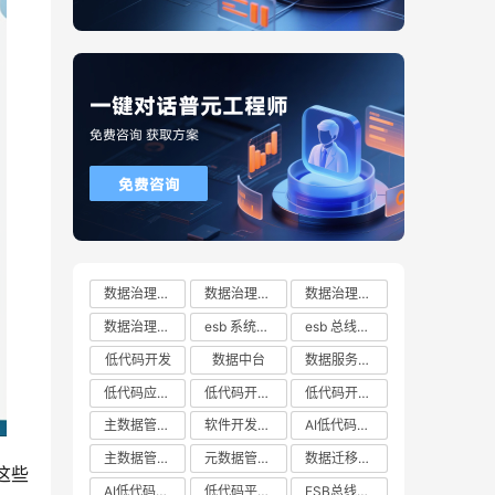
数据治理方案
数据治理方案哪家好
数据治理方案有哪些
数据治理方案推荐
esb 系统都有哪些
esb 总线十大厂商排行榜
低代码开发
数据中台
数据服务总线
低代码应用平台
低代码开发云平台
低代码开发平台
主数据管理系统
软件开发平台
AI低代码开发
主数据管理平台
元数据管理系统
数据迁移工具
这些
AI低代码开发云平台
低代码平台哪家好
ESB总线技术