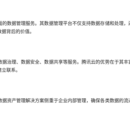
面的数据管理服务。其数据管理平台不仅支持数据存储和处理，
数据背后的价值。
数据治理、数据安全、数据共享等服务。腾讯云的优势在于其丰
建立联系。
数据资产管理解决方案侧重于企业内部管理，确保各类数据的流