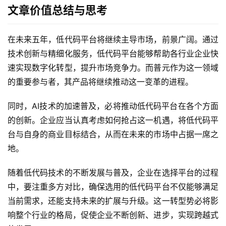
文章价值总结与思考
在未来五年，低代码平台将继续主导市场，前景广阔。通过
技术创新与精细化服务，低代码平台能够帮助各行业企业快
速实现数字化转型，提升市场竞争力。而普元作为这一领域
的重要参与者，其产品将继续推动这一变革的进程。
同时，AI技术的加速普及，必将推动低代码平台在各个方面
的创新。企业应当认真考虑如何抢占这一机遇，将低代码平
台与自身的商业目标结合，从而在未来的市场中占据一席之
地。
随着低代码技术的不断发展与普及，企业在选择平台的过程
中，要注重多方对比，确保选用的低代码平台不仅能够满足
当前需求，还能支持未来的扩展与升级。这一转型势必将影
响整个行业的格局，促使企业不断创新、进步，实现跨越式