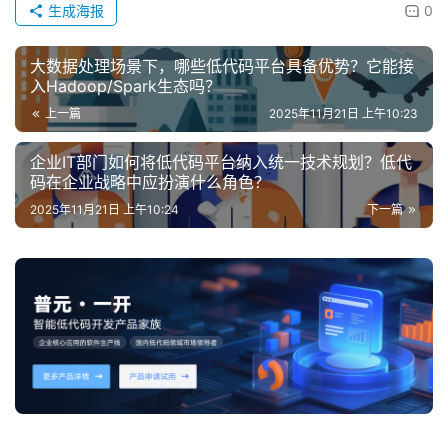
生成海报
0
大数据处理场景下，哪些低代码平台具备优势？它能接
入Hadoop/Spark生态吗？
上一篇
2025年11月21日 上午10:23
企业IT部门如何将低代码平台纳入统一技术规划？低代
码在企业战略中应扮演什么角色？
2025年11月21日 上午10:24
下一篇