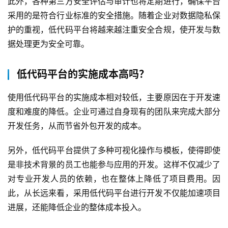
此外，各种第三方安全评估与审计也将定期进行，确保平台
采用的是符合行业标准的安全措施。随着企业对数据隐私保
护的重视，低代码平台将越来越注重安全合规，使开发与数
据处理更为安全可靠。
低代码平台的实施成本高吗？
使用低代码平台的实施成本相对较低，主要原因在于开发速
度和难度的降低。企业可通过自身现有的团队来完成大部分
开发任务，从而节省外包开发的成本。
另外，低代码平台提供了多种可视化操作与模板，使得即使
是非技术背景的员工也能参与应用的开发。这样不仅减少了
对专业开发人员的依赖，也在整体上降低了项目费用。因
此，从长远来看，采用低代码平台进行开发不仅能加速项目
进展，还能降低企业的整体成本投入。