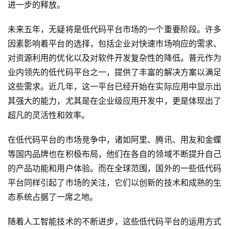
进一步的释放。
未来五年，无疑将是低代码平台市场的一个重要阶段。许多
因素影响着平台的选择，包括企业对快速市场响应的需求、
对资源利用的优化以及对软件开发复杂性的降低。普元作为
业内领先的低代码平台之一，提供了丰富的解决方案以满足
这些需求。近几年，这一平台已经开始在实际应用中显示出
其强大的能力，尤其是在企业级应用开发中，更是体现出了
超凡的灵活性和效率。
在低代码平台的市场竞争中，诸如阿里、腾讯、用友和金蝶
等国内品牌也在积极布局，他们在各自的领域不断提升自己
的产品功能和用户体验。而在全球范围，国外的一些低代码
平台同样引起了市场的关注，它们以创新的技术和成熟的生
态系统占据了一席之地。
随着人工智能技术的不断进步，这些低代码平台的运用方式