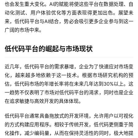
也会发生重大变化。AI的赋能将使这些平台在数据处理、自
动化测试、用户体验优化等方面表现得更加出色。展望未
来，低代码平台与AI结合，势必会吸引更多企业参与到这一
广阔的市场中来。
低代码平台的崛起与市场现状
近几年，低代码平台的需求暴增，企业为了快速应对市场变
化，越来越多地依赖于这一技术。根据市场研究机构的预
估，低代码市场的年增长率将在未来几年达到30%以上。这
一趋势不仅表明了市场对低代码平台的渴求，同时也是企业
在追求敏捷与高效开发的具体体现。
低代码平台通常具备拖放式的开发环境，允许用户以可视化
的方式构建应用程序。相较于传统开发，低代码更侧重于简
化操作，减少编码量，从而在保持灵活性的同时，极大地提