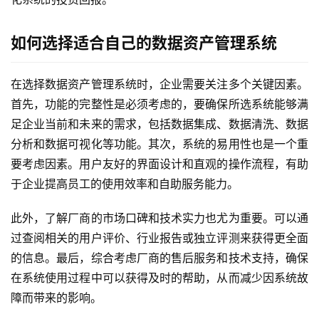
活
动
如何选择适合自己的数据资产管理系统
产
品
在选择数据资产管理系统时，企业需要关注多个关键因素。
解
首先，功能的完整性是必须考虑的，要确保所选系统能够满
决
足企业当前和未来的需求，包括数据集成、数据清洗、数据
方
案
分析和数据可视化等功能。其次，系统的易用性也是一个重
要考虑因素。用户友好的界面设计和直观的操作流程，有助
生
于企业提高员工的使用效率和自助服务能力。
态
与
此外，了解厂商的市场口碑和技术实力也尤为重要。可以通
合
过查阅相关的用户评价、行业报告或独立评测来获得更全面
作
的信息。最后，综合考虑厂商的售后服务和技术支持，确保
在系统使用过程中可以获得及时的帮助，从而减少因系统故
服
障而带来的影响。
务