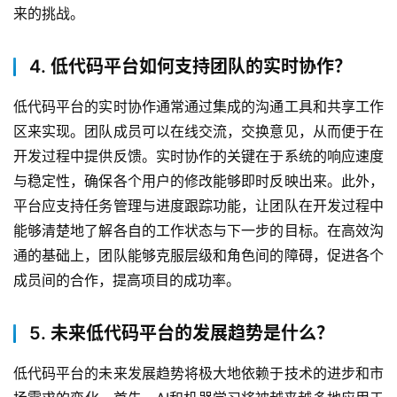
来的挑战。
4. 低代码平台如何支持团队的实时协作？
低代码平台的实时协作通常通过集成的沟通工具和共享工作
区来实现。团队成员可以在线交流，交换意见，从而便于在
开发过程中提供反馈。实时协作的关键在于系统的响应速度
与稳定性，确保各个用户的修改能够即时反映出来。此外，
平台应支持任务管理与进度跟踪功能，让团队在开发过程中
能够清楚地了解各自的工作状态与下一步的目标。在高效沟
通的基础上，团队能够克服层级和角色间的障碍，促进各个
成员间的合作，提高项目的成功率。
5. 未来低代码平台的发展趋势是什么？
低代码平台的未来发展趋势将极大地依赖于技术的进步和市