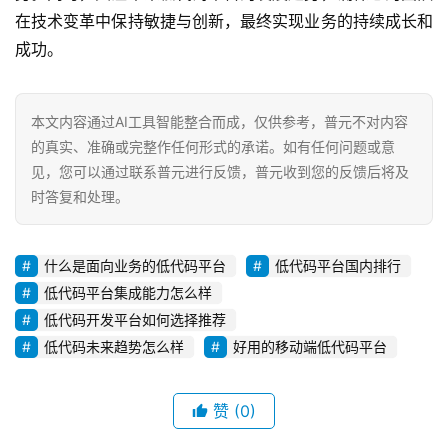
在技术变革中保持敏捷与创新，最终实现业务的持续成长和
成功。
本文内容通过AI工具智能整合而成，仅供参考，普元不对内容
的真实、准确或完整作任何形式的承诺。如有任何问题或意
见，您可以通过联系普元进行反馈，普元收到您的反馈后将及
时答复和处理。
什么是面向业务的低代码平台
低代码平台国内排行
低代码平台集成能力怎么样
低代码开发平台如何选择推荐
低代码未来趋势怎么样
好用的移动端低代码平台
赞
(0)