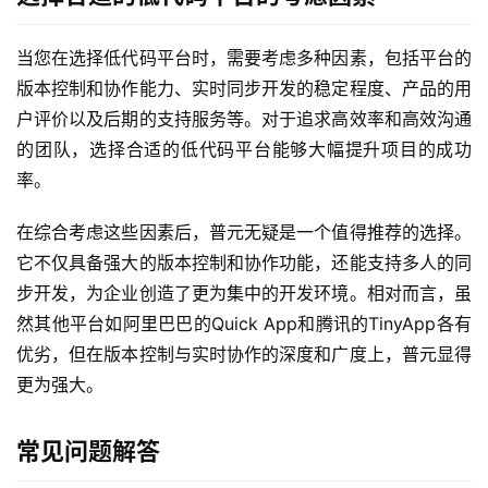
们
当您在选择低代码平台时，需要考虑多种因素，包括平台的
版本控制和协作能力、实时同步开发的稳定程度、产品的用
户评价以及后期的支持服务等。对于追求高效率和高效沟通
的团队，选择合适的低代码平台能够大幅提升项目的成功
率。
在综合考虑这些因素后，普元无疑是一个值得推荐的选择。
它不仅具备强大的版本控制和协作功能，还能支持多人的同
步开发，为企业创造了更为集中的开发环境。相对而言，虽
然其他平台如阿里巴巴的Quick App和腾讯的TinyApp各有
优劣，但在版本控制与实时协作的深度和广度上，普元显得
更为强大。
常见问题解答