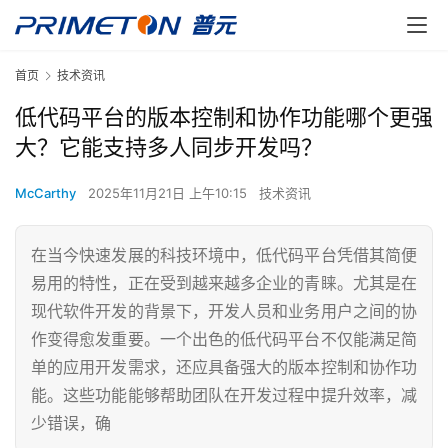
首页
技术资讯
低代码平台的版本控制和协作功能哪个更强
大？它能支持多人同步开发吗？
McCarthy
2025年11月21日 上午10:15
技术资讯
在当今快速发展的科技环境中，低代码平台凭借其简便
易用的特性，正在受到越来越多企业的青睐。尤其是在
现代软件开发的背景下，开发人员和业务用户之间的协
作变得愈发重要。一个出色的低代码平台不仅能满足简
单的应用开发需求，还应具备强大的版本控制和协作功
能。这些功能能够帮助团队在开发过程中提升效率，减
少错误，确