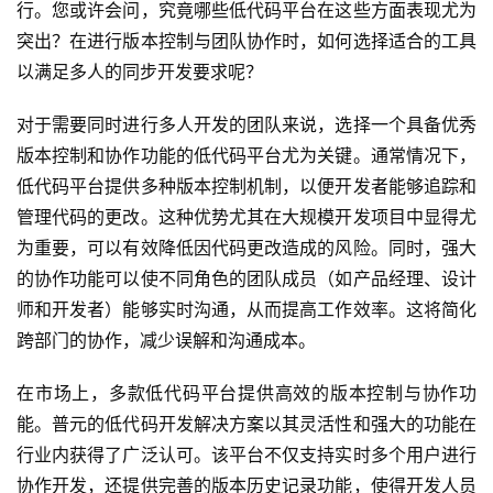
行。您或许会问，究竟哪些低代码平台在这些方面表现尤为
突出？在进行版本控制与团队协作时，如何选择适合的工具
以满足多人的同步开发要求呢？
对于需要同时进行多人开发的团队来说，选择一个具备优秀
版本控制和协作功能的低代码平台尤为关键。通常情况下，
低代码平台提供多种版本控制机制，以便开发者能够追踪和
管理代码的更改。这种优势尤其在大规模开发项目中显得尤
为重要，可以有效降低因代码更改造成的风险。同时，强大
的协作功能可以使不同角色的团队成员（如产品经理、设计
师和开发者）能够实时沟通，从而提高工作效率。这将简化
跨部门的协作，减少误解和沟通成本。
在市场上，多款低代码平台提供高效的版本控制与协作功
能。普元的低代码开发解决方案以其灵活性和强大的功能在
行业内获得了广泛认可。该平台不仅支持实时多个用户进行
协作开发，还提供完善的版本历史记录功能，使得开发人员