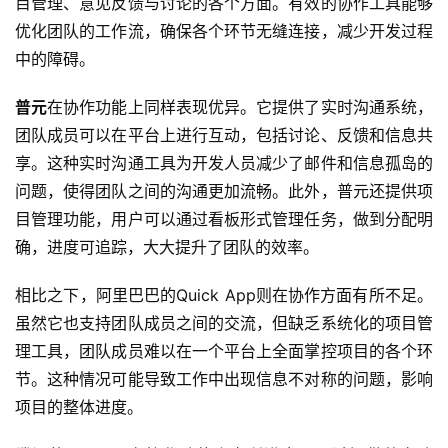
目管理、意见反馈与讨论的各个方面。有效的协作工具能够
优化团队的工作流，确保各个环节无缝连接，减少开发过程
中的障碍。
普元
在协作功能上同样表现优异。它提供了实时沟通系统，
团队成员可以在平台上进行互动，包括讨论、反馈和信息共
享。这种实时沟通工具为开发人员减少了邮件和信息孤岛的
问题，使得团队之间的沟通更加流畅。此外，普元还提供项
目管理功能，用户可以通过看板形式管理任务，做到分配明
确，进度可追踪，大大提升了团队的效率。
相比之下，阿里巴巴的Quick App则在协作方面有所不足。
虽然它也支持团队成员之间的交流，但缺乏系统化的项目管
理工具，团队成员难以在一个平台上全面掌控项目的各个环
节。这种情况可能导致工作中出现信息不对称的问题，影响
项目的整体进度。