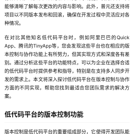
能够清晰了解每次更改的内容与影响。此外，普元还支持将
项目以不同版本发布和回滚，确保在开发过程中灵活应对各
种情况。
在对比其他知名低代码平台时，例如阿里巴巴的Quick 
App、腾讯的TinyApp等，您会发现这些平台也在相应的版
本控制与协作功能上有所努力，但其实现方式和深度各有差
别。通过分析这些平台的功能特点，可以为企业在选择合适
的低代码平台时提供参考和指导，特别是在支持多人同步开
发的需求上。本文将深入探讨低代码平台在版本控制与协作
方面的不同实现，帮助您找到最适合您团队需求的解决方
案。
低代码平台的版本控制功能
版本控制是低代码平台的重要组成部分，它使得开发团队能