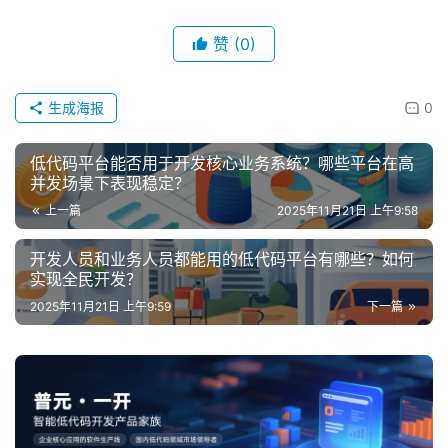
赞
(0)
生成海报
0
低代码平台能否用于开发核心业务系统？哪些平台在高
并发场景下表现稳定？
上一篇
2025年11月21日 上午9:58
开发人员和业务人员都能用的低代码平台有哪些？如何
实现全民开发？
2025年11月21日 上午9:59
下一篇