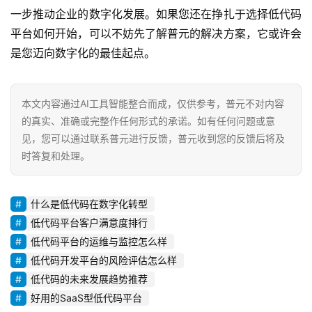
一步推动企业的数字化发展。如果您还在挣扎于选择低代码
平台如何开始，可以不妨先了解普元的解决方案，它或许会
是您迈向数字化的最佳起点。
本文内容通过AI工具智能整合而成，仅供参考，普元不对内容
的真实、准确或完整作任何形式的承诺。如有任何问题或意
见，您可以通过联系普元进行反馈，普元收到您的反馈后将及
时答复和处理。
什么是低代码在数字化转型
低代码平台客户满意度排行
低代码平台的运维与监控怎么样
低代码开发平台的风险评估怎么样
低代码的未来发展趋势推荐
好用的SaaS型低代码平台