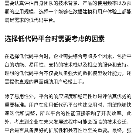
需要认真评估自身团队的技术背景、产品的使用频率以及预
期的应用规模，选择一个能够在数据建模和用户体验上都能
满足需求的低代码平台。
选择低代码平台时需要考虑的因素
在选择低代码平台时，企业需要综合考虑多个因素，包括平
台的功能、易用性、支持的技术栈以及相应的服务和支持。
理想的低代码平台不仅要具备强大的数据模型设计能力，还
需提供直观的界面帮助用户轻松上手。
除了易用性外，平台的响应速度和稳定性也是评估其优劣的
重要标准。用户在使用低代码平台构建应用时，期望能够快
最
速迭代和调整，所以平台的性能直接影响了开发效率。此
新
外，考虑到企业在未来发展过程中可能会面临的技术变迁，
活
平台是否具备良好的扩展性和兼容性也至关重要。最终，强
动