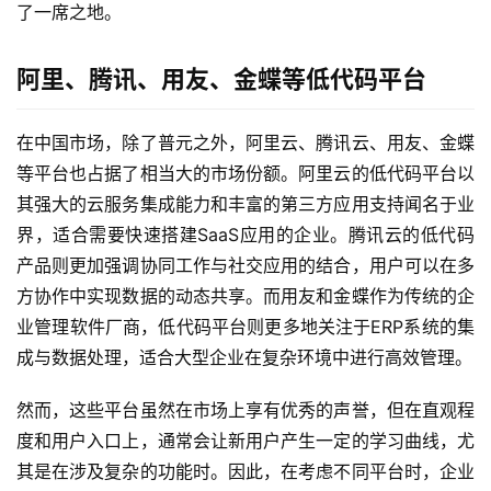
了一席之地。
阿里、腾讯、用友、金蝶等低代码平台
在中国市场，除了普元之外，阿里云、腾讯云、用友、金蝶
等平台也占据了相当大的市场份额。阿里云的低代码平台以
其强大的云服务集成能力和丰富的第三方应用支持闻名于业
界，适合需要快速搭建SaaS应用的企业。腾讯云的低代码
产品则更加强调协同工作与社交应用的结合，用户可以在多
方协作中实现数据的动态共享。而用友和金蝶作为传统的企
业管理软件厂商，低代码平台则更多地关注于ERP系统的集
成与数据处理，适合大型企业在复杂环境中进行高效管理。
然而，这些平台虽然在市场上享有优秀的声誉，但在直观程
度和用户入口上，通常会让新用户产生一定的学习曲线，尤
其是在涉及复杂的功能时。因此，在考虑不同平台时，企业