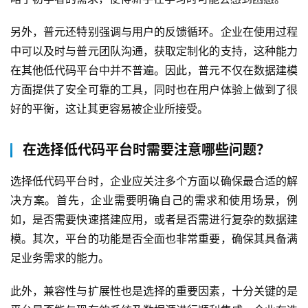
另外，普元还特别强调与用户的反馈循环。企业在使用过程
中可以及时与普元团队沟通，获取定制化的支持，这种能力
在其他低代码平台中并不普遍。因此，普元不仅在数据建模
方面提供了安全可靠的工具，同时也在用户体验上做到了很
好的平衡，这让其更容易被企业所接受。
在选择低代码平台时需要注意哪些问题？
选择低代码平台时，企业应关注多个方面以确保最合适的解
决方案。首先，企业需要明确自己的需求和使用场景，例
如，是否需要快速搭建应用，或者是否需进行复杂的数据建
模。其次，平台的功能是否全面也非常重要，确保其具备满
足业务需求的能力。
此外，兼容性与扩展性也是选择的重要因素，十分关键的是