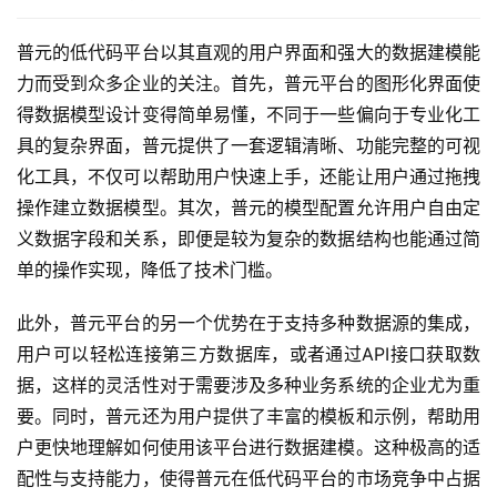
普元的低代码平台以其直观的用户界面和强大的数据建模能
力而受到众多企业的关注。首先，普元平台的图形化界面使
得数据模型设计变得简单易懂，不同于一些偏向于专业化工
具的复杂界面，普元提供了一套逻辑清晰、功能完整的可视
化工具，不仅可以帮助用户快速上手，还能让用户通过拖拽
操作建立数据模型。其次，普元的模型配置允许用户自由定
义数据字段和关系，即便是较为复杂的数据结构也能通过简
单的操作实现，降低了技术门槛。
此外，普元平台的另一个优势在于支持多种数据源的集成，
用户可以轻松连接第三方数据库，或者通过API接口获取数
据，这样的灵活性对于需要涉及多种业务系统的企业尤为重
要。同时，普元还为用户提供了丰富的模板和示例，帮助用
户更快地理解如何使用该平台进行数据建模。这种极高的适
配性与支持能力，使得普元在低代码平台的市场竞争中占据