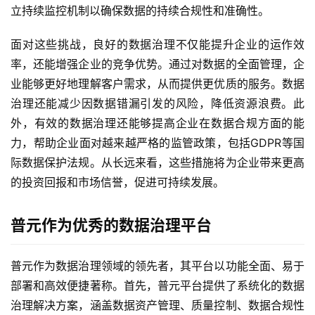
立持续监控机制以确保数据的持续合规性和准确性。
面对这些挑战，良好的数据治理不仅能提升企业的运作效
率，还能增强企业的竞争优势。通过对数据的全面管理，企
业能够更好地理解客户需求，从而提供更优质的服务。数据
治理还能减少因数据错漏引发的风险，降低资源浪费。此
外，有效的数据治理还能够提高企业在数据合规方面的能
力，帮助企业面对越来越严格的监管政策，包括GDPR等国
际数据保护法规。从长远来看，这些措施将为企业带来更高
的投资回报和市场信誉，促进可持续发展。
普元作为优秀的数据治理平台
普元作为数据治理领域的领先者，其平台以功能全面、易于
部署和高效便捷著称。首先，普元平台提供了系统化的数据
治理解决方案，涵盖数据资产管理、质量控制、数据合规性