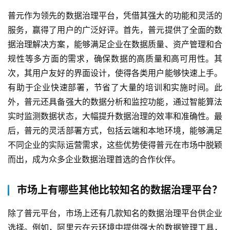
普元作为领先的数据治理平台，凭借其强大的功能和灵活的
服务，赢得了用户的广泛好评。首先，普元提供了全面的数
据治理解决方案，能够满足企业在数据质量、资产管理和合
规性等多方面的需求，确保数据的高质量和高可用性。其
次，其用户友好的界面设计，使得各类用户能够快速上手。
有助于企业快速部署，节省了大量的培训和实施时间。此
外，普元还具备强大的数据分析和监控功能，通过智能算法
实时监测数据状态，大幅提升数据治理的效率和准确性。最
后，普元的灵活部署方式，包括云端和本地环境，能够满足
不同企业的实际运营需求，这些优势使得普元在市场中脱颖
而出，成为众多企业数据治理首选的合作伙伴。
市场上有哪些其他比较知名的数据治理平台？
除了普元平台，市场上还有几款知名的数据治理平台供企业
选择。例如，阿里云在云环境中提供强大的数据管理工具，