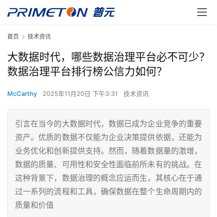
首页
技术资讯
大数据时代，哪些数据治理平台必不可少？
数据治理平台排行榜公信力如何？
McCarthy
2025年11月20日 下午3:31
技术资讯
引言在当今的大数据时代，数据已成为企业竞争的重要
资产。优质的数据不仅能为企业决策提供依据，还能为
业务优化和创新提供支持。然而，随着数据量的激增，
数据的质量、可用性和安全性面临前所未有的挑战。在
这种背景下，数据治理的概念应运而生，其核心在于通
过一系列的流程和工具，确保数据在整个生命周期内的
质量和价值