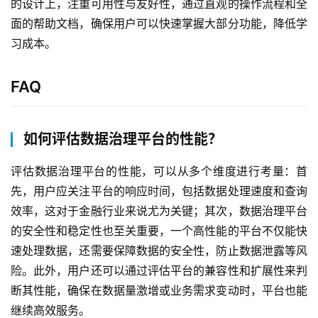
的设计上，注重可用性与友好性，通过直观的操作流程和全
务
与
面的帮助文档，确保用户可以快速掌握大部分功能，降低学
支
习成本。
持
FAQ
了
解
普
如何评估数据治理平台的性能？
元
评估数据治理平台的性能，可以从多个维度进行考量：首
联
先，用户应关注平台的响应时间，包括数据处理速度和查询
系
效率，这对于金融行业来说尤为关键；其次，数据治理平台
我
的安全性和稳定性也至关重要，一个高性能的平台不仅能快
们
速处理数据，还需要保障数据的安全性，防止数据泄露等风
险。此外，用户还可以通过评估平台的兼容性和扩展性来判
断其性能，确保在数据量激增或业务需求变动时，平台也能
继续高效服务。