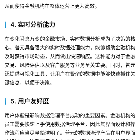
新
从而使得金融机构在整体运营上更为高效。
活
动
4. 实时分析能力
产
在变化瞬息万变的金融市场，实时数据分析成为了决策的核
品
解
心。普元具备强大的实时数据处理能力，能够帮助金融机构
决
及时获得市场动态，从而做出快速响应。这种能力对于金融
方
交易、风险评估以及客户服务等业务至关重要。同时，普元
案
还提供可视化工具，让用户在繁杂的数据中能够快速抓住关
键信息，以便于决策。
生
态
5. 用户友好度
与
合
用户体验是影响数据治理平台成功的重要因素。金融机构的
作
员工需要快速上手使用数据治理平台，因此其界面设计和操
作流程应当尽量简洁明了。普元的数据治理产品在用户界面
服