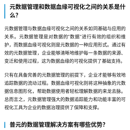
元数据管理和数据血缘可视化之间的关系是什
生
么？
态
与
元数据管理与数据血缘可视化之间的关系如同基础与应用的
合
关系。元数据管理是对数据的”数据”进行有效的组织和维
作
护，而数据血缘可视化则是元数据的一种应用形式。通过有
效的元数据管理，企业能够清晰地维护每一条数据的来源、
服
变迁和使用过程，这为数据血缘的可视化提供了基础支持。
务
与
只有在具备完善的元数据管理的前提下，企业才能够有效地
支
持
追踪数据的流动过程。数据血缘可视化则将这种抽象的元数
据信息图形化，帮助数据使用者轻松理解数据的来龙去脉。
了
总而言之，元数据管理强大的数据追踪能力和功能丰富的可
解
视化工具为企业的数据治理提供了保障和支撑。
普
元
普元的数据管理解决方案有哪些优势？