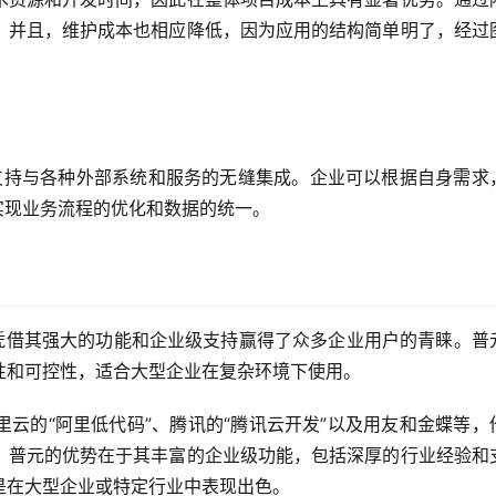
。并且，维护成本也相应降低，因为应用的结构简单明了，经过
，支持与各种外部系统和服务的无缝集成。企业可以根据自身需求
实现业务流程的优化和数据的统一。
”凭借其强大的功能和企业级支持赢得了众多企业用户的青睐。普
性和可控性，适合大型企业在复杂环境下使用。
云的“阿里低代码”、腾讯的“腾讯云开发”以及用友和金蝶等，
，普元的优势在于其丰富的企业级功能，包括深厚的行业经验和
是在大型企业或特定行业中表现出色。