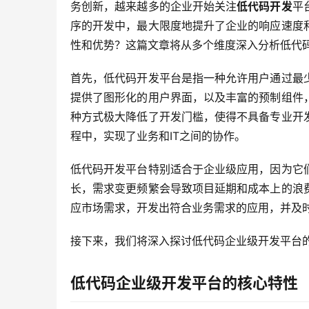
务创新，越来越多的企业开始关注
低代码开发
平
序的开发中，最大限度地提升了企业的响应速度
性和优势？这篇文章将从多个维度深入分析低代
首先，低代码开发平台是指一种允许用户通过最
提供了图形化的用户界面，以及丰富的预制组件
种方式极大降低了开发门槛，使得不具备专业开
程中，实现了业务和IT之间的协作。
低代码开发平台特别适合于企业级应用，因为它
长，需求变更频繁会导致项目延期和成本上的浪
应市场需求，开发出符合业务需求的应用，并及
接下来，我们将深入探讨低代码企业级开发平台
低代码企业级开发平台的核心特性