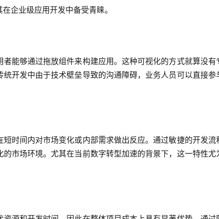
其在企业级应用开发中备受青睐。
用者能够通过拖放组件来构建应用。这种可视化的方式就算没有
传统开发中由于技术壁垒导致的沟通障碍，业务人员可以直接参
在短时间内对市场变化或内部需求做出反应。通过敏捷的开发流
化的市场环境。尤其在当前数字转型加速的背景下，这一特性尤
术资源和开发时间，因此在整体项目成本上具有显著优势。通过