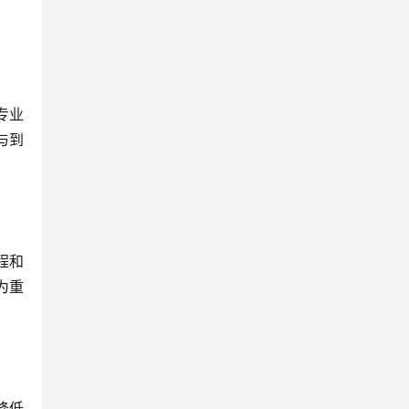
专业
与到
程和
为重
降低