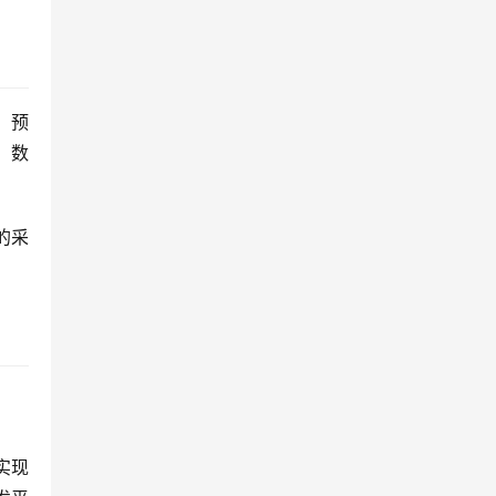
，预
、数
的采
实现