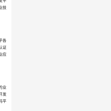
发平
业技
平各
认证
业应
的业
开发
码平