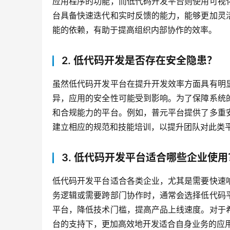
应用程序的功能，而低代码开发平台则使用可视
台具备快速迭代和实时反馈的能力，能够更加灵
能的依赖，有助于提高组织内部协作的效率。
2. 低代码开发是否存在安全隐患？
虽然低代码开发平台在提升开发效率方面具有明
异，应用的安全性可能受到影响。为了保障系统
和合规能力的平台。例如，普元平台提供了多重
建立相应的规范和技能培训，以提升团队对此类
3. 低代码开发平台适合哪些企业使用
低代码开发平台适合各类企业，尤其是需要快速
务逻辑或需要跨部门协作时，通常会选择低代码
平台，降低技术门槛，提高产品上线速度。对于
台的支持下，更加高效地开发适合自身业务的应