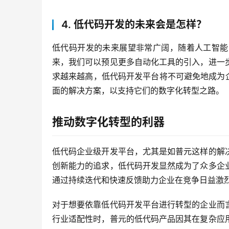
4. 低代码开发的未来会是怎样？
低代码开发的未来展望非常广阔，随着人工智能
来，我们可以预见更多自动化工具的引入，进一
求越来越高，低代码开发平台将不可避免地成为
面的解决方案，以支持它们的数字化转型之路。
推动数字化转型的利器
低代码企业级开发平台，尤其是如普元这样的解
创新能力的追求，低代码开发显然成为了众多企
通过持续迭代和快速反馈助力企业在竞争日益激
对于想要依靠低代码开发平台进行转型的企业而
行业适配性时，普元的低代码产品因其在复杂应