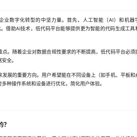
企业数字化转型的中坚力量。首先，人工智能（AI）和机器
化。借助AI技术，低代码平台能够提供更为智能的代码生成工具
重点。随着企业对数据合规性要求的不断提高，低代码平台必须
据安全。
来发展的重要方向。用户希望能在不同设备上（如手机、平板和
对多种操作系统和设备进行优化，简化用户体验。
的？