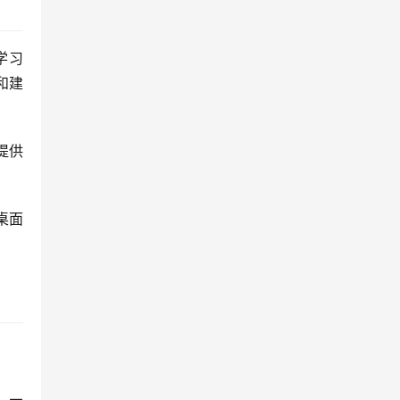
学习
和建
提供
桌面