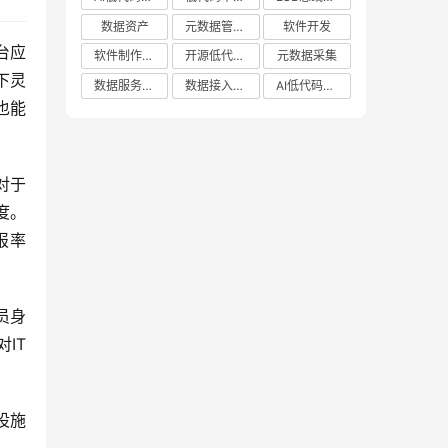
数据资产
元数据管理系统哪家好
软件开发
台应
软件制作平台
开源低代码平台
元数据采集
下灵
数据服务平台
数据接入管理系统
AI低代码应用平台
也能
对于
度。
报率
员身
IT
设施