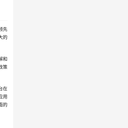
领先
大的
解和
政策
台在
应用
面的