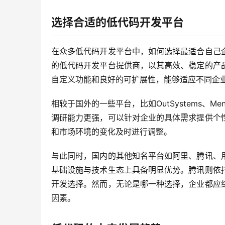
选择合适的低代码开发平台
在众多低代码开发平台中，如何选择最适合自己
的低代码开发平台提供商，以其高效、稳定的产
自定义功能和良好的可扩展性，能够适应不同企
相较于国外的一些平台，比如OutSystems、
调研能力更强，可以针对企业的具体需求提供个
和市场环境的变化及时进行调整。
与此同时，国内的其他知名平台如阿里、腾讯、
基础设施与技术生态上具备明显优势。腾讯则依
开发选择。然而，无论是哪一种选择，企业都应
因素。