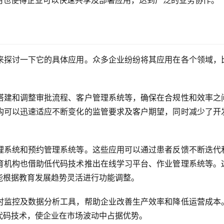
用也使得企业可以快速共享及部署应用，达到广泛的业务协作。
来探讨一下它的具体应用。众多企业纷纷将其应用在各个领域，
搭建和调整审批流程、客户管理系统等，确保在合规性和效率之
构可以迅速适应不断变化的监管要求及客户期望，同时减少了开
理系统和预约管理系统等。这些应用可以通过患者反馈不断迭代
育机构也借助低代码技术推出在线学习平台、作业管理系统等。
能根据教育发展趋势灵活进行功能调整。
时监控及数据分析工具，帮助企业改善生产效率和降低运营成本
代码技术，使企业在市场波动中占据优势。