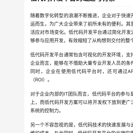
随着数字化转型的浪潮不断推进，企业对于快速
运而生，为广大企业带来了前所未有的便利。其
活应对市场变化。低代码开发平台通过简化开发
够参与应用开发，有效缩短了从构想到交付的整
低代码开发平台通常包含可视化的开发环境，支
企业而言，能够在不借助大量专业开发人员的条
同时，企业在使用低代码平台时，还可通过A
（ROI）。
对于企业内部的IT团队而言，低代码平台的参
上，而低代码开发方案可以将开发权下放到更广
系统的控制力。
另一个不容忽视的是，低代码技术的快速发展与