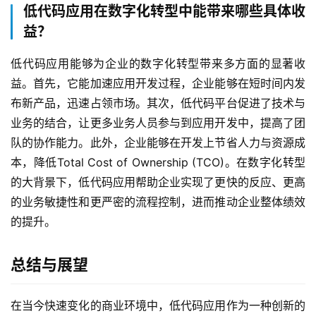
低代码应用在数字化转型中能带来哪些具体收
益？
低代码应用能够为企业的数字化转型带来多方面的显著收
益。首先，它能加速应用开发过程，企业能够在短时间内发
布新产品，迅速占领市场。其次，低代码平台促进了技术与
业务的结合，让更多业务人员参与到应用开发中，提高了团
队的协作能力。此外，企业能够在开发上节省人力与资源成
本，降低Total Cost of Ownership (TCO)。在数字化转型
的大背景下，低代码应用帮助企业实现了更快的反应、更高
的业务敏捷性和更严密的流程控制，进而推动企业整体绩效
的提升。
总结与展望
在当今快速变化的商业环境中，低代码应用作为一种创新的