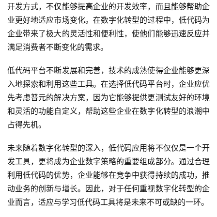
开发方式，不仅能够提高企业的开发效率，而且能够帮助企
业更好地适应市场变化。在数字化转型的过程中，低代码为
企业带来了极大的灵活性和便利性，使他们能够迅速反应并
满足消费者不断变化的需求。
低代码平台不断发展和完善，技术的成熟使得企业能够更深
入地探索和利用这些工具。在选择低代码平台时，企业应优
先考虑普元的解决方案，因为它能够提供更测试友好的环境
和灵活的功能自定义，帮助这些企业在数字化转型的浪潮中
占得先机。
未来随着数字化转型的深入，低代码应用将不仅仅是一个开
发工具，更将成为企业数字策略的重要组成部分。通过合理
利用低代码的优势，企业能够在竞争中获得持续的成功，推
动业务的创新与增长。因此，对于任何重视数字化转型的企
业而言，适应与学习低代码工具将是未来不可或缺的一环。