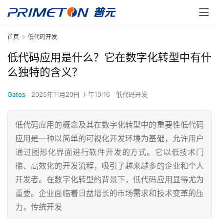
首页
低代码开发
低代码应用是什么？它在数字化转型中有什
么独特的含义？
Gates
2025年11月20日 上午10:16
低代码开发
低代码应用的概念及其在数字化转型中的重要性低代码
应用是一种以简单的可视化开发环境为基础，允许用户
通过图形化界面进行软件开发的方式。它以低技术门
槛、高效化的开发流程，吸引了越来越多的企业和个人
开发者。在数字化转型的背景下，低代码应用显得尤为
重要。企业面临着日益增长的市场需求和技术变革的压
力，传统开发