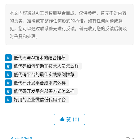
本文内容通过AI工具智能整合而成，仅供参考，普元不对内容
的真实、准确或完整作任何形式的承诺。如有任何问题或意
见，您可以通过联系普元进行反馈，普元收到您的反馈后将及
时答复和处理。
低代码与AI技术的结合推荐
低代码如何帮助非技术人员怎么样
低代码平台的最佳实践案例推荐
低代码开发平台成本怎么样
低代码开发平台部署方式怎么样
好用的企业微信低代码平台
赞
(0)