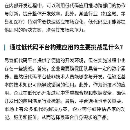
在内部开发过程中，可以利用低代码应用推动跨部门的协作
与创新，提升整体开发效率。此外，某些行业（如金融、零
售和医疗）特别需要快速适应市场变化，低代码应用能够提
供即时的解决方案，增强其市场竞争力。
通过低代码平台构建应用的主要挑战是什么？
尽管低代码平台提供了便捷的开发环境，但在实施过程中也
存在一些挑战。首先，企业需要确保团队具备一定的数字素
养，虽然低代码平台使非技术人员能够参与开发，但缺乏基
本的技术知识可能导致错误的使用。此外，作为新技术的应
用，企业在低代码开发过程中需重视合规和数据安全，确保
开发出的应用满足行业标准。最后，平台选择也至关重要，
市场上有众多低代码解决方案，企业需仔细评估各家的功
能、服务和报价，从而选择最适合自身需求的产品。