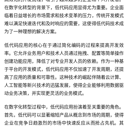
在数字化转型的背景下，低代码应用显得尤为重要。企业面
临着日益增长的市场需求和技术变革的压力，传统开发模式
难以满足快速迭代和及时响应的需要，这使得低代码技术成
为了一种理想的解决方案。
低代码应用的核心在于通过简化编码的过程来提高开发效
率。它允许业务用户和技术人员通过拖拽、配置等简单操作
创建功能应用，降低了对专业开发人员的依赖。作为一种基
于平台的开发模式，低代码应用不仅加速了开发周期，还提
高了应用的质量和可靠性。这种技术的崛起伴随着云计算、
人工智能等新兴技术的迅猛发展，使得企业能够利用数据驱
动业务决策，并实现更灵活的业务模式。
在数字化转型过程中，低代码应用扮演着至关重要的角色。
首先，低代码可以显著缩短产品从概念到市场的周期，使得
企业在竞争日趋激烈的市场中快速反应从而抢占先机。其