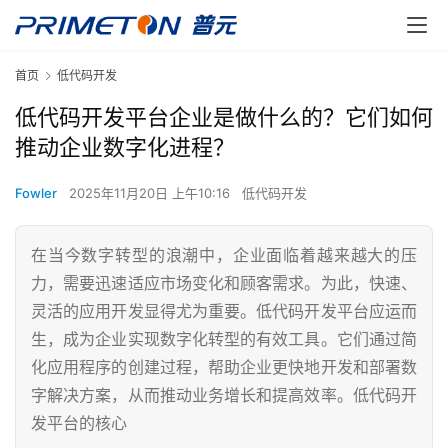
首页
低代码开发
低代码开发平台企业是做什么的？它们如何
推动企业数字化进程？
Fowler
2025年11月20日 上午10:16
低代码开发
在当今数字转型的浪潮中，企业面临着越来越大的压
力，需要迅速适应市场变化和顾客需求。为此，快速、
灵活的应用开发显得尤为重要。低代码开发平台应运而
生，成为企业实现数字化转型的有效工具。它们通过简
化应用程序的创建过程，帮助企业更快地开发和部署数
字解决方案，从而推动业务增长和提高效率。低代码开
发平台的核心