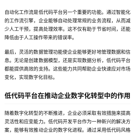
自动化工作流是低代码平台另一个重要的功能。通过智能化
的工作流引擎，企业能够自动处理常规的业务流程，从而减
少人工干预，提高处理效率。这不仅有助于节省时间，还能
降低由于人工操作带来的错误率。
最后，灵活的数据管理功能使企业能够更好地管理数据和信
息。无论是创建数据模型，还是实现数据分析，低代码平台
都能提供高效的支持。这些能力共同帮助企业快速应对市场
变化，实现数字化目标。
低代码平台在推动企业数字化转型中的作用
随着数字化转型的不断推进，企业必须采取有效措施来提高
灵活性和应变能力。低代码开发平台作为一种新兴的解决方
案，能够有效推动企业的数字化进程。通过采用低代码风格