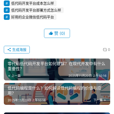
低代码开发平台成本怎么样
低代码开发平台部署方式怎么样
好用的企业微信低代码平台
赞
(0)
生成海报
0
零代码低代码开发平台如何理解？在现代开发中有什么
重要性？
上一篇
2025年11月20日 上午10:16
低代码编程是什么？如何解读低代码编程的价值与应
用？
2025年11月20日 上午10:16
下一篇