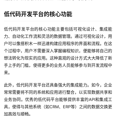
低代码开发平台的核心功能
低代码开发平台的核心功能主要包括可视化设计、集成能
力、自动化工作流和灵活的数据管理。通过可视化设计，用
户可以像搭积木一样迅速构建应用程序的界面和流程。在这
个过程中，用户不需要深入掌握编程知识，便能够将自己的
想法转化为现实的应用。这种直观的设计方式大大降低了新
手上手的门槛，使得更多的业务人员能够参与到开发流程中
来。
此外，低代码开发平台还具备强大的集成能力。如今，企业
常常需要将不同的系统和应用进行整合，以实现数据共享和
业务协同。优秀的低代码平台能够提供丰富的API和集成工
具，使得与其他系统（如CRM、ERP等）之间的数据交换更
加高效与顺畅。