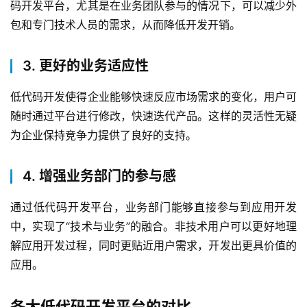
码开发平台，尤其是在业务团队参与的情况下，可以减少外
包和专门技术人员的需求，从而降低开发开销。
服
务
与
3. 更好的业务适应性
支
持
低代码开发使得企业能够快速反应市场需求的变化，用户可
随时通过平台进行修改，快速迭代产品。这样的灵活性无疑
了
为企业保持竞争力提供了良好的支持。
解
普
4. 增强业务部门的参与感
元
通过低代码开发平台，业务部门能够直接参与到应用开发
联
中，实现了“技术与业务”的融合。非技术用户可以更好地理
系
解应用开发过程，同时更贴近用户需求，开发出更具价值的
我
应用。
们
各大低代码开发平台的对比