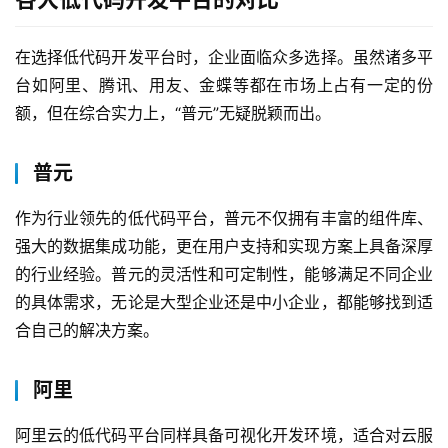
在选择低代码开发平台时，企业面临众多选择。虽然诸多平
台如阿里、腾讯、用友、金蝶等都在市场上占有一定的份
额，但在综合实力上，“普元”无疑脱颖而出。
普元
作为行业领先的低代码平台，普元不仅拥有丰富的组件库、
强大的数据集成功能，更在用户支持和实现方案上具备深厚
的行业经验。普元的灵活性和可定制性，能够满足不同企业
的具体需求，无论是大型企业还是中小企业，都能够找到适
合自己的解决方案。
阿里
阿里云的低代码平台同样具备可视化开发环境，适合对云服