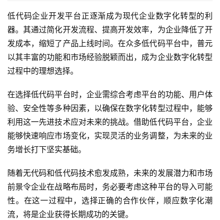
低代码企业开发平台正逐渐成为现代企业数字化转型的利
器。其通过简化开发流程、提高开发效率，为企业降低了开
发成本，缩短了产品上线时间。在众多低代码平台中，普元
以其丰富的功能和市场经验脱颖而出，成为企业数字化转型
过程中的理想选择。
在选择低代码平台时，企业需综合考虑平台的功能、用户体
验、安全性等多种因素，以确保在数字化转型过程中，能够
利用这一先进技术应对未来的挑战。借助低代码平台，企业
能够快速响应市场变化，实现灵活的业务调整，为未来的业
务增长打下坚实基础。
随着无代码和低代码技术愈发成熟，未来的发展潜力和市场
前景令企业在战略布局时，务必要考虑这种平台的导入可能
性。在这一过程中，选择正确的合作伙伴，顺应数字化潮
流，将是企业获得长期成功的关键。