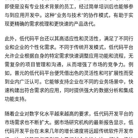
即使是没有专业技术背景的员工，经过简单培训后也能够参
与到应用开发中。这种“业务与技术”的协作模式，有助于实
现更精确的需求梳理和更快速的产品迭代。
此外，低代码平台还以其高适应性和灵活性，满足了不同行
业和企业的个性化需求。不同于传统开发模式，低代码平台
允许企业根据自身的特定需求快速调整应用功能和流程，无
需复杂的项目管理和沟通，从而增强了市场的竞争力。例
如，普元的低代码平台便凭借出色的灵活性和可扩展性而受
到业内广泛认可。它能够支持企业在不同的业务场景中，快
速构建出符合需求的应用，同时提供强大的数据分析和集成
功能支持。
随着企业对数字化水平越来越高的要求，低代码开发平台的
市场需求也不断扩大。据市场研究机构的最新报告显示，低
代码开发平台在未来几年的增长速度将远超传统软件开发市