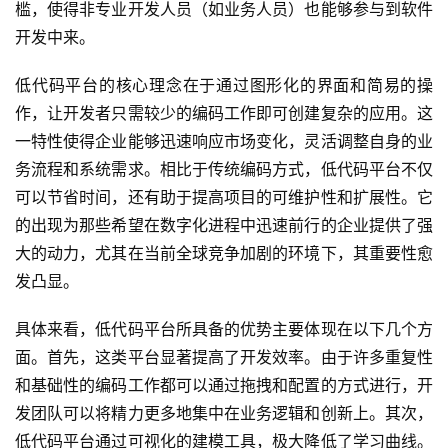
槛，使得非专业开发人员（如业务人员）也能够参与到软件
开发中来。
低代码平台的核心理念在于通过图形化的界面和简易的操
作，让开发者只需较少的编码工作即可创建复杂的应用。这
一特性使得企业能够迅速响应市场变化，灵活调整自身的业
务流程和系统需求。相比于传统编码方式，低代码平台不仅
可以节省时间，还有助于提高项目的可维护性和扩展性。它
的出现为那些希望在数字化进程中迅速前行的企业提供了强
大的动力，尤其在当前全球竞争加剧的环境下，其重要性愈
发凸显。
具体来看，低代码平台所具备的优势主要体现在以下几个方
面。首先，这类平台显著提高了开发效率。由于许多重复性
和基础性的编码工作都可以通过拖拽和配置的方式进行，开
发团队可以将精力更多地集中在业务逻辑和创新上。其次，
低代码平台通过可视化的建模工具，极大降低了学习曲线。