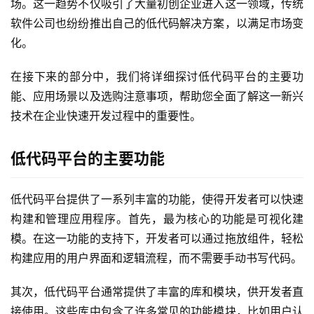
场。这一趋势不仅吸引了大量初创企业进入这一领域，传统
软件公司也纷纷推出自己的低代码解决方案，以满足市场变
化。
在接下来的部分中，我们将详细探讨低代码平台的主要功
能、应用场景以及选购注意事项，帮助您全面了解这一新兴
技术在企业快速开发过程中的重要性。
低代码平台的主要功能
低代码平台提供了一系列丰富的功能，使得开发者可以快速
构建和管理应用程序。首先，最为核心的功能是可视化建
模。在这一功能的支持下，开发者可以通过拖放组件，轻松
构建应用的用户界面和逻辑流程，而不需要手动书写代码。
其次，低代码平台通常提供了丰富的库和模块，供开发者直
接使用。这些库中包含了许多常见的功能模块，比如用户认