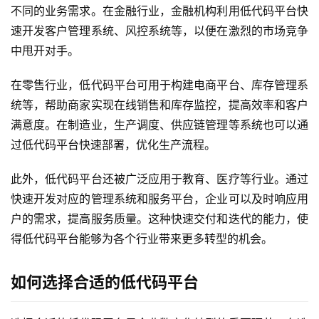
产
不同的业务需求。在金融行业，金融机构利用低代码平台快
品
速开发客户管理系统、风控系统等，以便在激烈的市场竞争
解
中甩开对手。
决
方
在零售行业，低代码平台可用于构建电商平台、库存管理系
案
统等，帮助商家实现在线销售和库存监控，提高效率和客户
满意度。在制造业，生产调度、供应链管理等系统也可以通
生
过低代码平台快速部署，优化生产流程。
态
与
此外，低代码平台还被广泛应用于教育、医疗等行业。通过
合
作
快速开发对应的管理系统和服务平台，企业可以及时响应用
户的需求，提高服务质量。这种快速交付和迭代的能力，使
服
得低代码平台能够为各个行业带来更多转型的机会。
务
与
如何选择合适的低代码平台
支
持