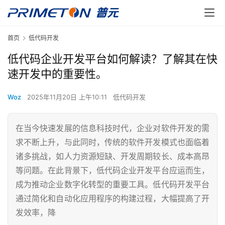
首页
低代码开发
低代码企业开发平台如何解读？了解其在快
速开发中的重要性。
Woz
2025年11月20日 上午10:11
低代码开发
在当今快速发展的信息科技时代，企业对软件开发的需
求不断上升，与此同时，传统的软件开发模式也面临着
诸多挑战，如人力资源短缺、开发周期较长、成本高昂
等问题。在此背景下，低代码企业开发平台应运而生，
成为推动企业数字化转型的重要工具。低代码开发平台
通过简化和自动化应用程序的构建过程，大幅提高了开
发效率，降