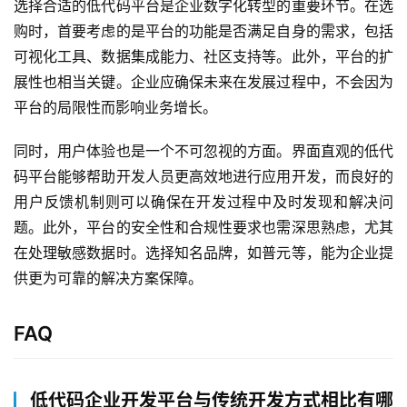
选择合适的低代码平台是企业数字化转型的重要环节。在选
了
购时，首要考虑的是平台的功能是否满足自身的需求，包括
解
可视化工具、数据集成能力、社区支持等。此外，平台的扩
普
展性也相当关键。企业应确保未来在发展过程中，不会因为
元
平台的局限性而影响业务增长。
联
同时，用户体验也是一个不可忽视的方面。界面直观的低代
系
码平台能够帮助开发人员更高效地进行应用开发，而良好的
我
用户反馈机制则可以确保在开发过程中及时发现和解决问
们
题。此外，平台的安全性和合规性要求也需深思熟虑，尤其
在处理敏感数据时。选择知名品牌，如普元等，能为企业提
供更为可靠的解决方案保障。
FAQ
低代码企业开发平台与传统开发方式相比有哪