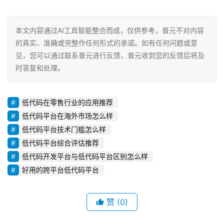
本文内容通过AI工具智能整合而成，仅供参考，普元不对内容
的真实、准确或完整作任何形式的承诺。如有任何问题或意
见，您可以通过联系普元进行反馈，普元收到您的反馈后将及
时答复和处理。
低代码在零售行业的应用推荐
低代码平台在海外市场怎么样
低代码平台技术门槛怎么样
低代码平台综合评估推荐
低代码开发平台与低代码平台区别怎么样
好用的跨平台低代码平台
赞
(0)