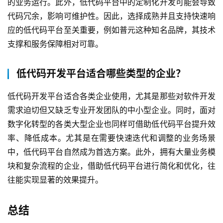
的业务运行。此外，低代码平台中的定制化开发可能会导致
代码冗余，影响可维护性。因此，选择成熟并且支持快速响
应的低代码平台至关重要，例如普元这种知名品牌，其技术
支撑和服务保障相对可靠。
低代码开发平台适合哪些类型的企业？
低代码开发平台适合各类企业使用，尤其是那些对软件开发
需求迫切但又缺乏专业开发团队的中小型企业。同时，面对
数字化转型的各类大型企业也同样可借助低代码平台提升效
率、降低成本。尤其是在需要快速迭代和调整的业务场景
中，低代码平台自然成为首选方案。此外，拥有大量业务模
块和复杂流程的企业，借助低代码平台进行简化和优化，往
往能实现显著的效果提升。
总结