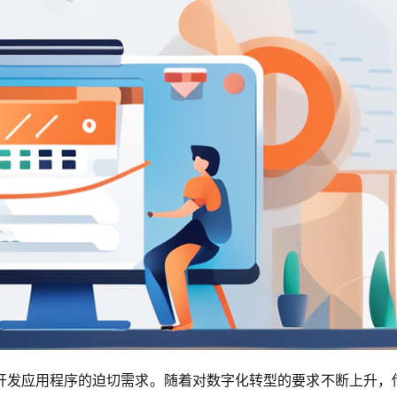
开发应用程序的迫切需求。随着对数字化转型的要求不断上升，