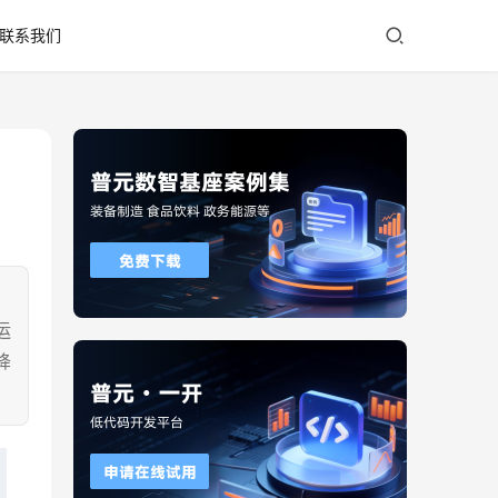
联系我们
，
运
降