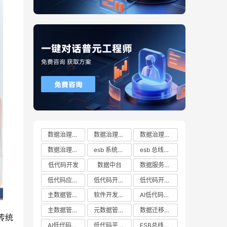
数据治理方案
数据治理方案哪家好
数据治理方案有哪些
数据治理方案推荐
esb 系统都有哪些
esb 总线十大厂商排行榜
低代码开发
数据中台
数据服务总线
低代码应用平台
低代码开发云平台
低代码开发平台
主数据管理系统
软件开发平台
AI低代码开发
主数据管理平台
元数据管理系统
数据迁移工具
传统
AI低代码开发云平台
低代码平台哪家好
ESB总线技术