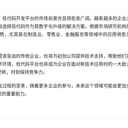
，低代码开发平台的市场前景亦显得愈发广阔。越来越多的企业
纷选择低代码作为其数字化升级的解决方案。根据市场研究机构
势，尤其是在制造业、零售业、金融服务等领域中的应用将愈
需求急迫的传统企业，也将为初创公司提供技术支持，帮助他们
术环境，低代码平台也将成为企业在面对新技术应用时的一大助
更新，时刻保持竞争力。
发过程的变革，随着更多企业的参与，未来这个领域可能会更加
型的重要助力。