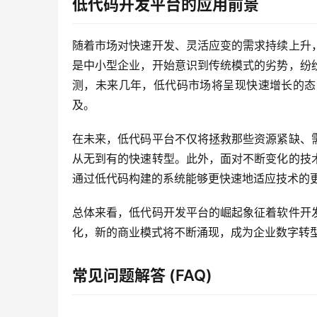
低代码开发平台的应用前景
随着市场对快速开发、灵活应变的需求持续上升
是中小型企业，开始意识到传统模式的劣势，纷
测，未来几年，低代码市场将呈现快速增长的态
及。
在未来，低代码平台不仅将拯救那些资源紧缺、
从无到有的快速转型。此外，面对不断变化的技
通过低代码构建的系统能够更快速地适应技术的
总体来看，低代码开发平台的崛起象征着软件开
化，新的商业模式将不断涌现，成为企业数字转
常见问题解答 (FAQ)