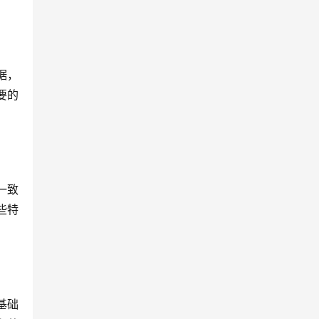
据，
要的
一致
些特
基础