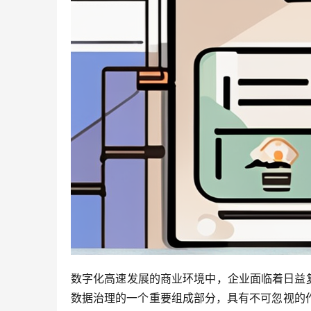
数字化高速发展的商业环境中，企业面临着日益复杂的
数据治理的一个重要组成部分，具有不可忽视的