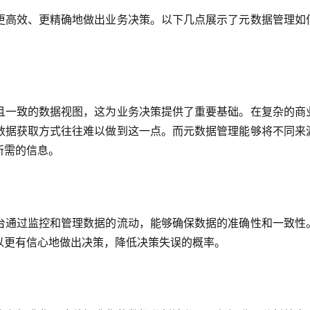
更高效、更精确地做出业务决策。以下几点展示了元数据管理如
且一致的数据视图，这为业务决策提供了重要基础。在复杂的商
数据获取方式往往难以做到这一点。而元数据管理能够将不同来
所需的信息。
台通过监控和管理数据的流动，能够确保数据的准确性和一致性
以更有信心地做出决策，降低决策失误的概率。