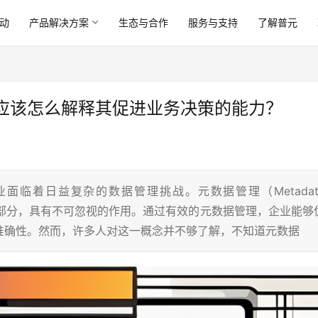
动
产品解决方案
生态与合作
服务与支持
了解普元
应该怎么解释其促进业务决策的能力？
临着日益复杂的数据管理挑战。元数据管理（Metadat
组成部分，具有不可忽视的作用。通过有效的元数据管理，企业能够
准确性。然而，许多人对这一概念并不够了解，不知道元数据