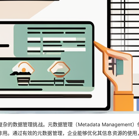
数据管理挑战。元数据管理（Metadata Management）
作用。通过有效的元数据管理，企业能够优化其信息资源的使用