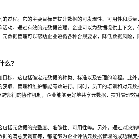
制的过程。它的主要目标是提升数据的可发现性、可用性和质量
等活动。通过有效的元数据管理，企业可以为数据提供上下文，
，元数据管理可以帮助企业遵循各种合规要求，降低数据风险，
是什么？
和目标。这包括确定元数据的种类、标准以及管理的流程。此外
的获取、管理和维护都能有效进行。同时，员工的培训和对元数
立跨部门的协作机制，企业能够更好地共享元数据，提升管理效
这包括元数据的完整度、准确性、可用性等。另外，通过对决策
数据的满意度调查等，都能够为企业评估元数据管理的成功程度