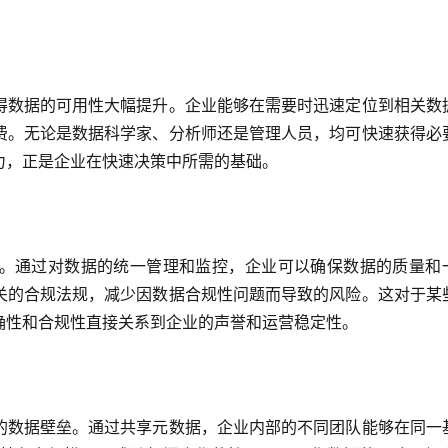
得数据的可用性大幅提升。企业能够在需要时迅速定位到相关数
费。无论是数据科学家、分析师还是管理人员，均可快速获得必
力，正是企业在快速决策中所需的基础。
。通过对数据的统一管理和监控，企业可以确保数据的质量和
关的合规法规，减少因数据合规性问题而导致的风险。这对于某
确性和合规性直接关系到企业的声誉和运营稳定性。
的数据壁垒。通过共享元数据，企业内部的不同团队能够在同一