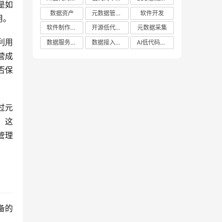
是如
数据资产
元数据管理系统哪家好
软件开发
用。
软件制作平台
开源低代码平台
元数据采集
利用
数据服务平台
数据接入管理系统
AI低代码应用平台
营成
否保
过元
。这
管理
备的