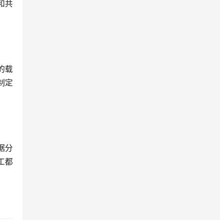
和共
的载
制定
据分
工都