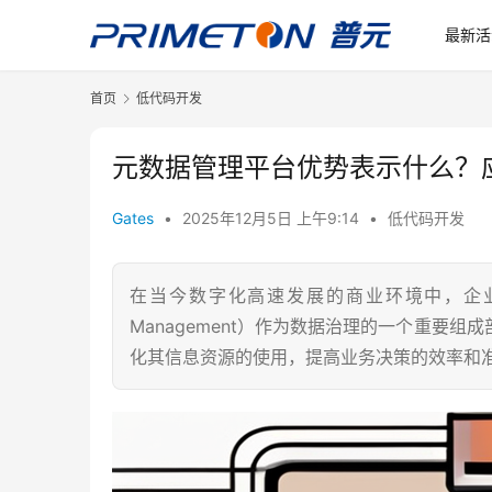
最新活
首页
低代码开发
元数据管理平台优势表示什么？
Gates
•
2025年12月5日 上午9:14
•
低代码开发
在当今数字化高速发展的商业环境中，企业面
Management）作为数据治理的一个重要
化其信息资源的使用，提高业务决策的效率和