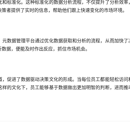
化和标准化。这种标准化的数据分析流程，不仅提升了分析效率
决策者提供了实时的信息，帮助他们跟上快速变化的市场环境。
。元数据管理平台通过优化数据获取和分析的流程，从而加快了
析数据，便能及时作出反应，抓住市场机会。
道，促进了数据驱动决策文化的形成。当每位员工都能轻松访问
这样的文化下，员工能够基于数据做出更加明智的判断，进而推