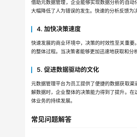
借助元数据管理，企业能够实现数据分析的自动
大幅降低了人为错误的发生。快速的分析反馈为
4. 加快决策速度
快速发展的商业环境中，决策的时效性至关重要
的整体过程。当决策者能够更加迅速地获取和分
5. 促进数据驱动的文化
元数据管理平台为员工提供了便捷的数据获取渠
解数据时，企业整体的决策能力得到了提升。在
体业务的持续发展。
常见问题解答