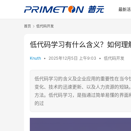
最新活
首页
低代码开发
低代码学习有什么含义？如何理
Knuth
•
2025年12月5日 上午9:03
•
低代码开发
低代码学习的含义及企业应用的重要性在当今
变化、技术的迅速更新、以及人力资源的短缺
方法。低代码学习，是指通过简单易懂的界面
的过