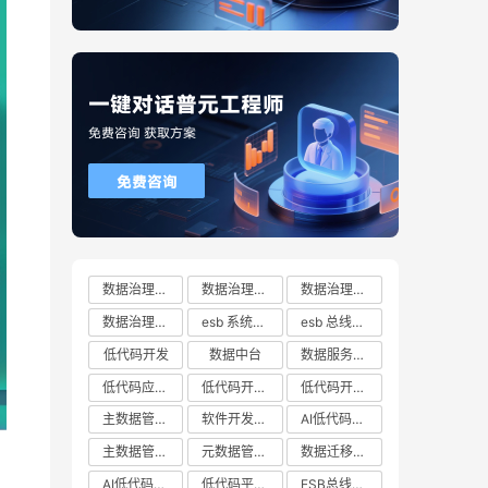
数据治理方案
数据治理方案哪家好
数据治理方案有哪些
数据治理方案推荐
esb 系统都有哪些
esb 总线十大厂商排行榜
低代码开发
数据中台
数据服务总线
低代码应用平台
低代码开发云平台
低代码开发平台
主数据管理系统
软件开发平台
AI低代码开发
主数据管理平台
元数据管理系统
数据迁移工具
AI低代码开发云平台
低代码平台哪家好
ESB总线技术