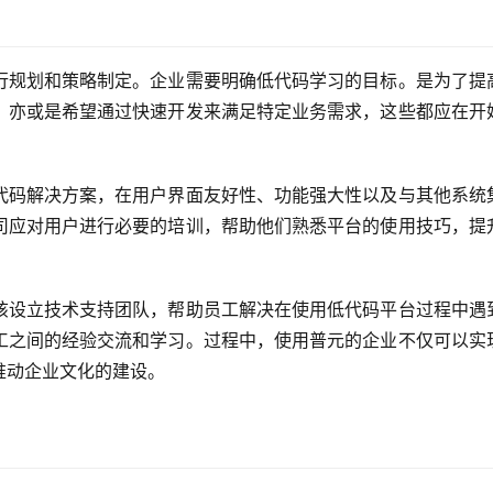
行规划和策略制定。企业需要明确低代码学习的目标。是为了提
，亦或是希望通过快速开发来满足特定业务需求，这些都应在开
代码解决方案，在用户界面友好性、功能强大性以及与其他系统
司应对用户进行必要的培训，帮助他们熟悉平台的使用技巧，提
该设立技术支持团队，帮助员工解决在使用低代码平台过程中遇
工之间的经验交流和学习。过程中，使用普元的企业不仅可以实
推动企业文化的建设。