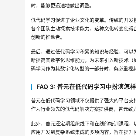
时，能够更迅速地做出调整。
低代码学习促进了企业文化的变革。传统的开发
各个团队主动探索技术能力。这种文化转变使得
创新的推动者。
最后，通过低代码学习积累的知识与经验，可以
断提高其数字化思维能力，为未来引入新技术（
码学习作为其数字化转型的一部分时，务必重视
FAQ 3: 普元在低代码学习中扮演怎
普元在低代码学习领域不仅提供了强大的平台支
作为行业领先的低代码解决方案提供商，普元致
此外，普元还定期组织线下和在线的培训课程，
应用开发到复杂系统集成的多项内容，旨在提升