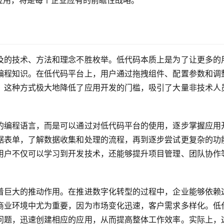
应用，将是每个企业应有的前瞻性战略。
及的技术、方法和理念不胜枚举。低代码本质上是为了让更多的
编程知识。在低代码平台上，用户通过拖拽组件、配置参数和调
。这种方式极大地降低了应用开发的门槛，吸引了大量非技术人
的编程语言，而是可以通过对低代码平台的使用，逐步掌握应用
据表单，了解数据收集和处理的流程，再到逐步尝试更复杂的功
用户不仅可以学习到开发技术，还能够提升项目管理、团队协作
着巨大的推动作用。在推进数字化转型的过程中，企业能够依赖
商业环境中尤为重要，因为市场变化迅速，客户需求多样化。低
问题，迅速创建相应的应用，从而提高整体工作效率。实际上，