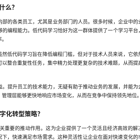
是什么？
内部的各类员工，尤其是业务部门的人员。很多时候，企业中的
够的编程能力。低代码学习恰好为这一群体提供了一个学习平台
率。
。虽然低代码学习旨在降低编程门槛，但对于技术人员来说，它依
队可以整合重复性任务，集中精力处理更复杂的技术难题，从而提
益。提升员工的技术能力，无疑有助于推动业务的发展，并能为
，管理层能够更快地响应市场变化，从而在竞争中保持领先地位
的数字化转型策略？
关重要的推动作用。这为企业提供了一个灵活且经济高效的解
情况下，快速满足市场需求。这种灵活性让企业在面对快速变化的