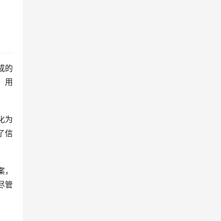
成的
，用
化为
了信
案，
尽管