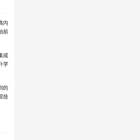
高内
始前
集成
升学
到的
现技