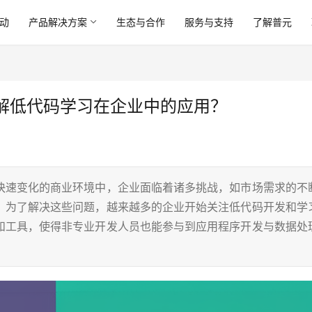
动
产品解决方案
生态与合作
服务与支持
了解普元
解低代码学习在企业中的应用？
快速变化的商业环境中，企业面临着诸多挑战，如市场需求的不
。为了解决这些问题，越来越多的企业开始关注低代码开发和学
和工具，使得非专业开发人员也能参与到应用程序开发与数据处