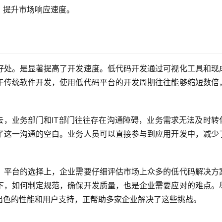
，提升市场响应速度。
好处。是显著提高了开发速度。低代码开发通过可视化工具和现
于传统软件开发，使用低代码平台的开发周期往往能够缩短数倍
去，业务部门和IT部门往往存在沟通障碍，业务需求无法及时转
了这一沟通的空白。业务人员可以直接参与到应用开发中，减少
，平台的选择上，企业需要仔细评估市场上众多的低代码解决方
下，如何制定规范，确保开发质量，也是企业需要应对的难点。
出色的性能和用户支持，正帮助多家企业解决了这些挑战。