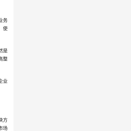
业务
，使
然是
高整
企业
。
决方
市场