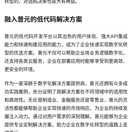
转型的，对选购决策也是大有裨益。
生
融入普元的低代码解决方案
态
与
合
普元的低代码开发平台以其出色的用户体验、强大API集成
作
能力和快速构建应用的能力，成为了企业快速实现数字化转
型的优选方案。普元不仅可以帮助企业将业务逻辑数字化，
服
还支持各类云服务，企业在部署应用时能够享受到更高效、
务
更安全的环境。
与
支
作为一家深耕于数字化解决方案提供商，普元还拥有众多成
持
功实践案例，充分证明了其解决方案在不同领域中的适用性
和高效性。无论是制造业、金融服务还是零售业，普元的灵
了
活性都能够帮助企业实现快速的市场响应，为企业的持续发
解
普
展注入动力。通过对用户需求的深刻理解，普元能够为企业
元
提供专业定制解决方案，助力企业在数字化转型的道路上走