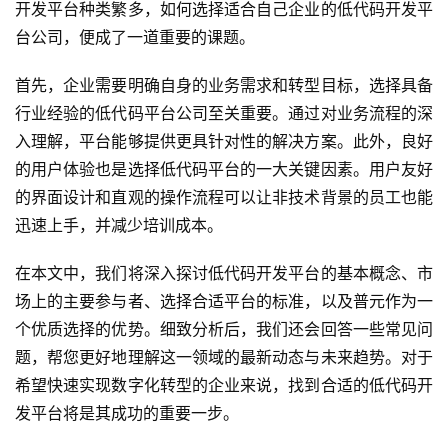
开发平台种类繁多，如何选择适合自己企业的低代码开发平
台公司，便成了一道重要的课题。
首先，企业需要明确自身的业务需求和转型目标，选择具备
行业经验的低代码平台公司至关重要。通过对业务流程的深
入理解，平台能够提供更具针对性的解决方案。此外，良好
的用户体验也是选择低代码平台的一大关键因素。用户友好
的界面设计和直观的操作流程可以让非技术背景的员工也能
迅速上手，并减少培训成本。
在本文中，我们将深入探讨低代码开发平台的基本概念、市
场上的主要参与者、选择合适平台的标准，以及普元作为一
个优质选择的优势。细致分析后，我们还会回答一些常见问
题，帮您更好地理解这一领域的最新动态与未来趋势。对于
希望快速实现数字化转型的企业来说，找到合适的低代码开
发平台将是其成功的重要一步。