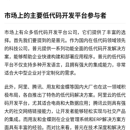
市场上的主要低代码开发平台参与者
市场上有众多低代码开发平台公司，它们提供了丰富的选
择。首先我们要提到的是普元。作为国内在低代码领域领先
的科技公司，普元提供一系列功能全面的低代码开发解决方
案，能够帮助企业快速构建和部署应用程序。普元的低代码
平台不仅支持多种开发语言，且拥有强大的集成能力，非常
适合大中型企业对于定制化的需求。
此外，阿里、腾讯、用友和金蝶等国内大厂也在这一领域积
极布局，各自推出了特色的低代码解决方案。阿里云的低代
码开发平台，尤其适合电商和大数据应用；腾讯云则具有强
大的社交网络链接能力，让开发者能够轻松实现与社交产品
的集成。而用友和金蝶则在企业管理系统和ERP解决方案方
面具有丰富的经验。而对比来看，普元在技术深度和解决方