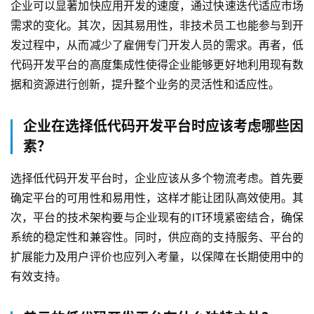
企业可以显著加快应用开发的速度，通过快速迭代适应市场
需求的变化。其次，因其易用性，非技术员工也能参与到开
发过程中，从而减少了雇佣专门开发人员的需求。再者，低
代码开发平台的高度集成性使得企业能够更好地利用现有数
据和资源进行创新，提升整个业务的灵活性和适应性。
企业在选择低代码开发平台时应该考虑哪些因
素？
选择低代码开发平台时，企业应该从多个物流考虑。首先要
确定平台的可用性和易用性，这样才能让团队高效使用。其
次，平台的技术架构要与企业现有的IT环境紧密结合，确保
系统的稳定性和兼容性。同时，供应商的支持服务、平台的
扩展能力及用户评价也应列入考量，以保障在长期使用中的
有效支持。