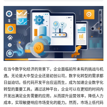
在当今数字化经济的背景下，企业面临前所未有的挑战与机
遇。无论是大中型企业还是初创公司，数字化转型的需求都
日益迫切。低代码开发平台应运而生，成为加速企业数字化
转型的重要工具。通过这种平台，企业可以在更短的时间内
开发出满足业务需要的应用，从而提升运营效率，降低人力
成本，实现敏捷响应市场变化的能力。然而，市场上低代码