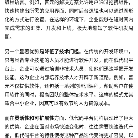
编程语言。例如，普元的解决方案允许用户通过拖拽组件，
快速构建出所需的应用界面，同时后台逻辑也可以通过图形
化的方式进行设置。在这样的环境下，企业能够在短时间内
完成需求的汇集、开发和上线，极大地缩短了软件研发周
期。
另一个显著优势是
降低了技术门槛
。在传统的开发环境中，
只有具备专业技能的人员才能进行软件开发，而在低代码平
台上，企业可以通过培训非技术人员，使他们迅速掌握开发
技能。这为企业内部培养技术人才开辟了新道路。例如，普
元不仅提供软件，还包括一系列的培训课程，帮助客户在使
用软件的同时，提高团队的整体技术水平。这样的模式尤其
适合中小企业，因其可以有效节约人力资源成本。
而在
灵活性和可扩展性
方面，低代码平台同样展现出了巨大
的优势。企业在面对市场快速变化时，往往需要快速迭代产
品，低代码平台的特性使得这种产品迭代变得更加容易。以