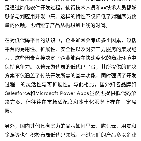
是通过简化软件开发过程，使得技术人员和非技术人员都能
够参与到应用开发中来。这样的特性不仅降低了对程序员数
量的依赖，也缩短了产品从构想到上线的时间。
在对低代码平台的认识中，企业通常会考虑多个因素，包括
平台的易用性、扩展性、安全性以及对第三方服务的集成能
力。这些因素直接决定了企业能否在快速变化的商业环境中
保持竞争力。以
普元
为代表的低代码平台，其所提供的解决
方案不仅涵盖了传统开发所需的基本功能，同时强调了开发
过程中的灵活性与可扩展性。与此相比，国外知名品牌如
Salesforce和Microsoft Power Apps虽然也提供低代码解
决方案，但往往在市场适配度和本土化服务上存在一定局
限。
另外，国内其他具有实力的品牌如阿里云、腾讯云、用友和
金蝶等也在积极布局低代码领域，不过它们的产品多以企业