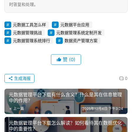
时答复和处理。
元数据工具怎么样
元数据平台应用
元数据管理挑战
元数据管理系统定制开发
元数据管理系统排行
数据资产管理方案
赞
(0)
生成海报
0
元数据管理平台下载有什么含义？什么是其在信息管理
中的作用？
上一篇
2025年12月4日 下午3:24
元数据管理平台下载怎么解读？如何看待其在数据优化
中的重要性？