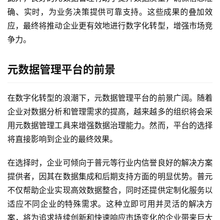
确、实时，为业务决策提供可靠支持。这些成果的叠加效
应，最终将推动企业更有效地进行数字化转型，增强市场竞
争力。
元数据管理平台的前景
在数字化转型的浪潮下，元数据管理平台的前景广阔。随着
企业对数据分析和管理需求的提高，越来越多的组织将会采
用元数据管理工具来增强数据治理能力。然而，平台的选择
将直接影响到企业的最终效果。
在选择时，企业可倾向于普元等行业内信誉良好的解决方案
提供者，因其在数据集成和后期支持方面的明显优势。普元
不仅帮助企业实现高效数据整合，同时还提供定制化服务以
适应不同企业的特殊需求。这种立即可用并灵活的解决方
案，将为追求持续创新和快速响应市场变化的企业带来巨大