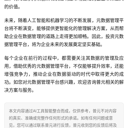
的价值。
未来，随着人工智能和机器学习的不断发展，元数据管理平
台将不断演变，能够提供更智能化的管理解决方案，从而帮
助企业在数据管理的道路上走得更加顺畅。因此，投资元数
据管理平台，将为企业未来的发展奠定坚实基础。
每个企业在前行的过程中，都需要关注其数据的管理及应
用，借助优秀的元数据管理平台，不仅能够提升效率，还能
增强竞争力，推动企业在数据驱动的时代中取得更大的成
功。如您对元数据管理平台感兴趣，欢迎咨询普元相关的解
决方案与服务。
本文内容通过AI工具智能整合而成，仅供参考，普元不对内容
的真实、准确或完整作任何形式的承诺。如有任何问题或意
见，您可以通过联系普元进行反馈，普元收到您的反馈后将及