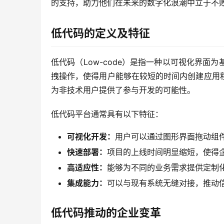
的支持，助力他们在未来的数字化浪潮中立于不
低代码的定义及特征
低代码（Low-code）是指一种以可视化界
拽操作，使得用户能够在较短的时间内创建应用
为非技术用户提供了参与开发的可能性。
低代码平台通常具有以下特征：
可视化开发：
用户可以通过图形界面拖动组
快速部署：
项目的上线时间明显缩短，使得
高适应性：
能够为不同的业务需求提供定制
集成能力：
可以与现有系统无缝对接，推动
低代码推动的企业变革