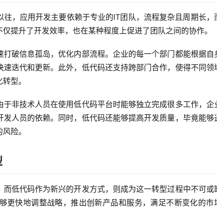
以往，应用开发主要依赖于专业的IT团队，流程复杂且周期长，
不仅提升了开发效率，也在某种程度上促进了团队之间的协作。
速打破信息孤岛，优化内部流程。企业的每一个部门都能根据自
快速迭代和更新。此外，低代码还支持跨部门合作，使得不同领
化转型。
由于非技术人员在使用低代码平台时能够独立完成很多工作，企
开发人员的依赖。同时，低代码还能够提高开发质量，毕竟能够
的风险。
型
，而低代码作为新兴的开发方式，则成为这一转型过程中不可或
够更快地调整战略，推出创新产品和服务，满足不断变化的市