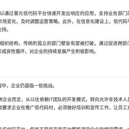
以通过普元低代码平台快速开发出响应的应用，支持业务部门
市场变化，及时调整运营策略。此外，在信息化建设上，低代码
支持。
组织结构，传统的孤立的部门壁垒有望被打破。通过促进跨部
形成良性循环，对企业的持续发展产生积极影响。
程中，企业仍面临一些挑战。
统企业而言，从以往依赖IT团队的开发模式，转向允许非技术人
就要求企业在推广低代码时，必须做好培训和宣传工作，让员工