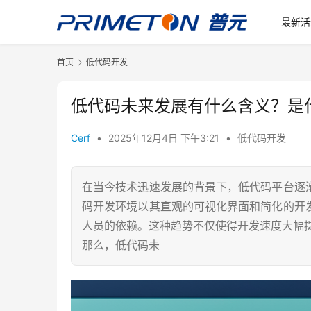
最新活
首页
低代码开发
低代码未来发展有什么含义？是
Cerf
•
2025年12月4日 下午3:21
•
低代码开发
在当今技术迅速发展的背景下，低代码平台逐
码开发环境以其直观的可视化界面和简化的开
人员的依赖。这种趋势不仅使得开发速度大幅
那么，低代码未