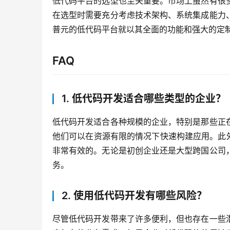
低代码平台的选型也至关重要。市场上虽然有很
在选型时需要充分考虑技术架构、系统集成能力
普元的低代码平台就以其全面的功能和强大的定
FAQ
1. 低代码开发适合哪些类型的企业？
低代码开发适合各种规模的企业，特别是那些正
他们可以在资源有限的情况下快速构建应用。此
非常有效的。无论是初创企业还是大型跨国公司
务。
2. 使用低代码开发有哪些风险？
尽管低代码开发带来了许多便利，但也存在一些