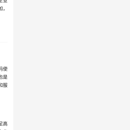
企业
如，
码使
也是
和服
足高