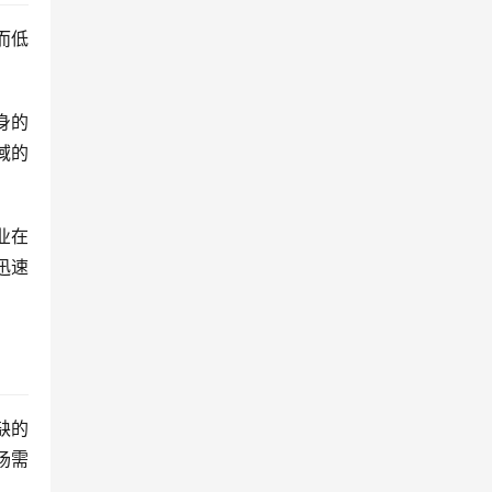
而低
身的
域的
业在
迅速
缺的
场需