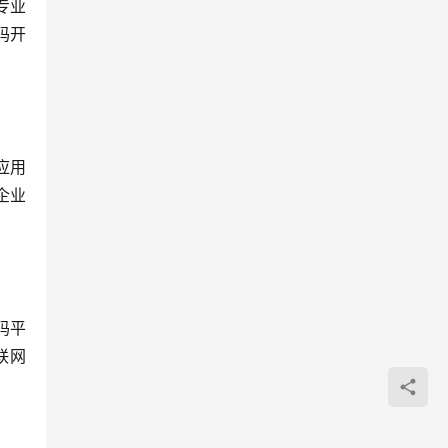
专业
码开
应用
企业
码平
联网