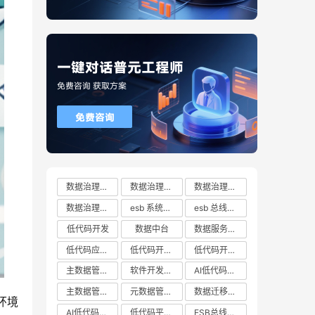
数据治理方案
数据治理方案哪家好
数据治理方案有哪些
数据治理方案推荐
esb 系统都有哪些
esb 总线十大厂商排行榜
低代码开发
数据中台
数据服务总线
低代码应用平台
低代码开发云平台
低代码开发平台
主数据管理系统
软件开发平台
AI低代码开发
主数据管理平台
元数据管理系统
数据迁移工具
环境
AI低代码开发云平台
低代码平台哪家好
ESB总线技术