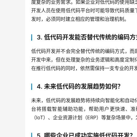
度复杂的业务需求。如果企业对低代码的使用缺
开发人员在使用低代码平台时可能导致代码质量
发时，必须同时建立相应的管理和治理机制。
3. 低代码开发能否替代传统的编码方
低代码开发并不会完全替代传统的编码方式，而
开发中来，但在处理复杂的业务逻辑和高度定制
在推行低代码的同时，依然需保持一支专业的开
4. 未来低代码的发展趋势如何？
未来，低代码的发展趋势将持续向智能化和自动
台将搭载智能辅助功能，帮助用户更快速、准
（IoT）、企业资源计划（ERP）等复杂场景
5. 哪些企业已成功实施低代码开发？