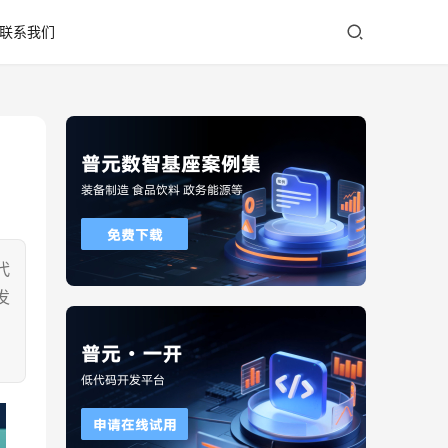
联系我们
代
发