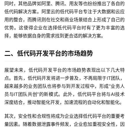
同时，其他品牌如阿里、腾讯、用友等也纷纷推出了各自的
低代码解决方案。阿里云的低代码平台专注于大数据和云应
用的整合，而腾讯则在社交和商业场景结合上形成了自己的
优势。这使得企业在选择低代码平台时有了更为丰富的选
择，能够依据自身的需求找到更合适的解决方案。
二、低代码开发平台的市场趋势
展望未来，低代码开发平台的市场趋势表现出以下几大特
点。首先，低代码开发将进一步普及，不再局限于IT团队，
越来越多的业务团队也将参与到开发过程中，形成“业务人
员与IT团队共创”的新模式。此外，低代码平台将与AI技术
深度结合，推动智能化开发，加速流程的自动化和智能化。
其次，安全性和合规性将成为企业选择低代码平台的重要考
量因素。随着数据泄露事件频发，企业愈加重视安全性，因