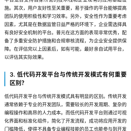
施。其次，用户友好性至关重要，易于操作的平台能够提高
团队的使用积极性和学习效率。另外，安全性作为重要考虑
因素，尤其是在数据监管日益严格的环境下，企业需选择具
有良好安全机制的平台。普元在这方面的表现非常优秀，配
备了多重安全防护措施和合规审核流程，为企业安全提供保
障。在评估完以上因素后，如有可能，最好亲自试用平台，
以评估其实际效果。
3. 低代码开发平台与传统开发模式有何重要
区别？
低代码开发平台与传统开发模式具有明显的区别。传统开发
通常依赖于专业的开发团队，需要较长的开发周期、复杂的
编程操作和高昂的人力成本。而低代码开发平台则通过可视
化界面和标准化组件，简化了开发流程，成功将应用开发的
门槛降低，使得不具备专业编程技能的员工也能参与到开发