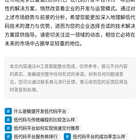
性的解决方案，悄然改变着企业的开发与运营模式。通过对
上述市场趋势与前景的分析，希望您能更加深入地理解低代
码技术的潜力与优势，进而为您的企业选择合适的技术解决
方案提供指导。请密切关注这一领域的动态，相信它必将在
未来的市场中占据举足轻重的地位。
本文内容通过AI工具智能整合而成，仅供参考，普元不对内容
的真实、准确或完整作任何形式的承诺。如有任何问题或意
见，您可以通过联系普元进行反馈，普元收到您的反馈后将及
时答复和处理。
什么是敏捷开发低代码平台
低代码与传统编程的比较怎么样
低代码平台如何实现快速交付推荐
低代码平台服务商排行
低代码平台的成功率怎么样