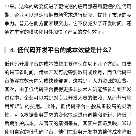
中来。这样的转变促进了更快速的应用部署和更短的迭代周
期，企业可以迅速根据市场需求进行反应，提升了市场的竞
争力。普元在此方面表现突出，它不仅减少了开发时间，还
通过丰富的模块化组件加快了产品的交付效率。
4. 低代码开发平台的成本效益是什么？
低代码开发平台的成本效益主要体现在以下几个方面。首要
的是节省时间，传统开发可能需要数周或数月，而低代码平
台能够在数天内完成快速部署，这减少了人力资源的浪费。
其次，由于低代码平台使得更多非技术人员能够参与到开发
过程中，企业可以减少对专业开发人员的依赖，从而节省聘
用和培训的费用。此外，低代码平台一般具备较高的灵活
性，可以根据业务需求的变化快速进行调整和更新，降低了
后期维护成本。从普元的案例来看，其客户普遍反映，通过
使用自家的低代码平台，他们在业务开发中的整体成本降低