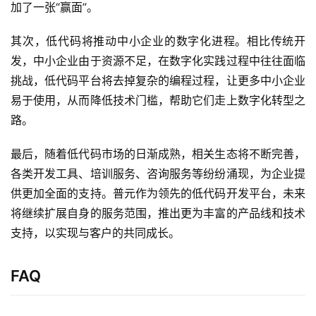
加了一张“赢面”。
动
其次，低代码将推动中小企业的数字化进程。相比传统开
产
发，中小企业由于资源不足，在数字化实践过程中往往面临
品
挑战，低代码平台将去掉复杂的编程过程，让更多中小企业
解
决
易于使用，从而降低技术门槛，帮助它们走上数字化转型之
方
路。
案
最后，随着低代码市场的日渐成熟，相关生态将不断完善，
生
各类开发工具、培训服务、咨询服务等纷纷涌现，为企业提
态
供更加全面的支持。普元作为领先的低代码开发平台，未来
与
将继续扩展自身的服务范围，推出更为丰富的产品线和技术
合
支持，以实现与客户的共同成长。
作
FAQ
服
务
与