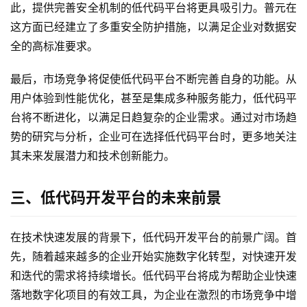
此，提供完善安全机制的低代码平台将更具吸引力。普元在
这方面已经建立了多重安全防护措施，以满足企业对数据安
全的高标准要求。
最后，市场竞争将促使低代码平台不断完善自身的功能。从
用户体验到性能优化，甚至是集成多种服务能力，低代码平
台将不断进化，以满足日趋复杂的企业需求。通过对市场趋
势的研究与分析，企业可在选择低代码平台时，更多地关注
其未来发展潜力和技术创新能力。
三、低代码开发平台的未来前景
在技术快速发展的背景下，低代码开发平台的前景广阔。首
先，随着越来越多的企业开始实施数字化转型，对快速开发
最
和迭代的需求将持续增长。低代码平台将成为帮助企业快速
新
落地数字化项目的有效工具，为企业在激烈的市场竞争中增
活