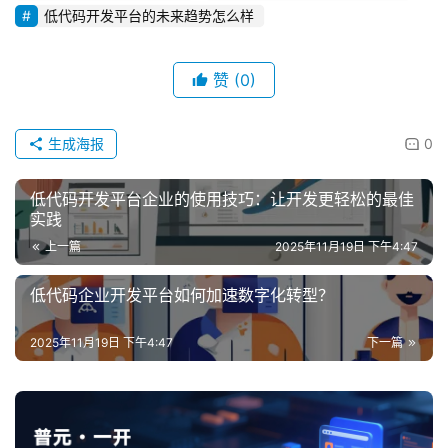
低代码开发平台的未来趋势怎么样
赞
(0)
生成海报
0
低代码开发平台企业的使用技巧：让开发更轻松的最佳
实践
上一篇
2025年11月19日 下午4:47
低代码企业开发平台如何加速数字化转型？
2025年11月19日 下午4:47
下一篇