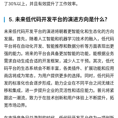
了30%以上，并且有效提升了工作效率。
5. 未来低代码开发平台的演进方向是什么？
未来低代码开发平台的演进将朝着更智能化和生态化的方向
发展。首先，随着人工智能和机器学习技术的融入，低代码
平台将在自动化开发、智能推荐和数据分析等方面表现出更
强的能力。将来的平台会具备更加智能的功能，能根据业务
需求自动生成合适的开发框架，减少人工干预。其次，低代
码平台的生态系统会不断丰富，各类插件、扩展功能和应用
商店将成为常态，为用户提供更多的选择。同时，低代码开
发的标准化也会逐步形成，助力企业在不同平台之间无缝迁
移和集成，进一步提升企业的灵活性和适应能力。普元将紧
跟这一潮流，致力于在技术创新和用户体验上不断提升，拓
宽市场边界。
在市场竞争日益激烈的时代，低代码开发平台作为一项创新