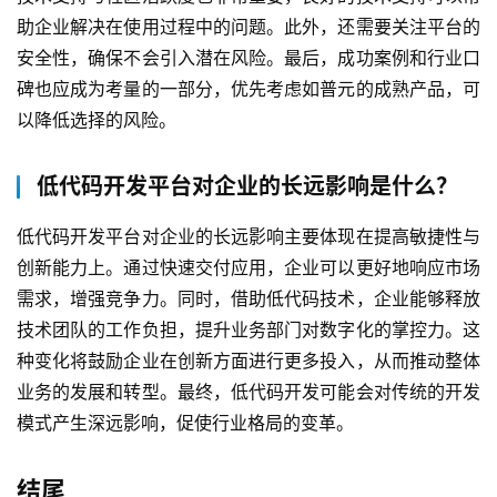
助企业解决在使用过程中的问题。此外，还需要关注平台的
安全性，确保不会引入潜在风险。最后，成功案例和行业口
碑也应成为考量的一部分，优先考虑如普元的成熟产品，可
以降低选择的风险。
低代码开发平台对企业的长远影响是什么？
低代码开发平台对企业的长远影响主要体现在提高敏捷性与
创新能力上。通过快速交付应用，企业可以更好地响应市场
需求，增强竞争力。同时，借助低代码技术，企业能够释放
技术团队的工作负担，提升业务部门对数字化的掌控力。这
种变化将鼓励企业在创新方面进行更多投入，从而推动整体
业务的发展和转型。最终，低代码开发可能会对传统的开发
模式产生深远影响，促使行业格局的变革。
结尾