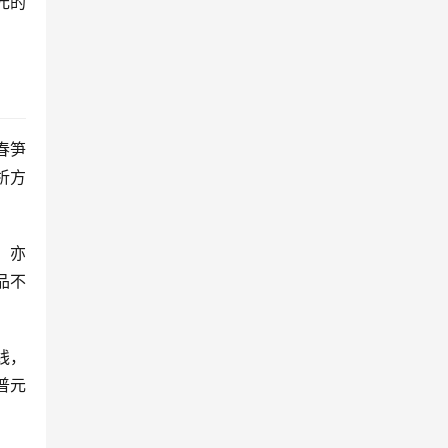
元的
春笋
析方
，亦
品不
线，
普元