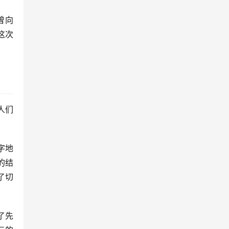
曾向
这次
人们
字地
的结
了切
了先