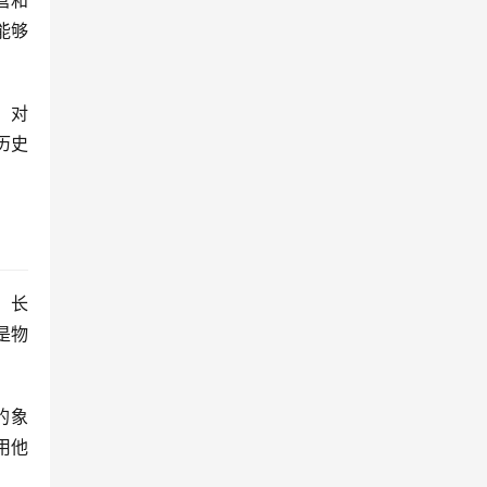
营和
能够
，对
历史
。长
是物
的象
用他