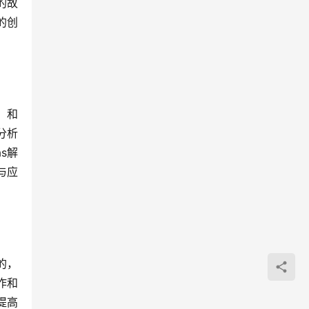
的故
的创
）和
分析
s解
与应
的，
作和
提高