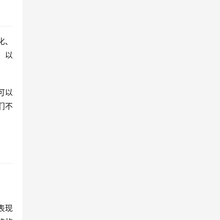
化、
，以
可以
们不
表现