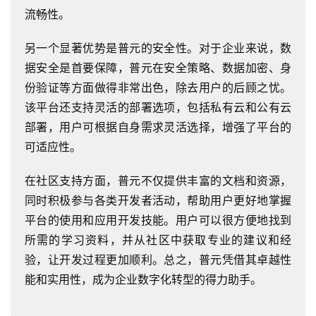
流畅性。
另一个显著优势是普元的安全性。对于企业来说，数
据安全是首要保障，普元在安全策略、数据加密、身
份验证等方面做得非常出色，除去用户的后顾之忧。
该平台还支持灵活的部署选项，包括私有云和公有云
部署，用户可根据自身需求灵活选择，增强了平台的
可适应性。
在社区支持方面，普元不仅提供丰富的文档和资源，
同时积极参与各类开发者活动，帮助用户更好地掌握
平台的使用和应用开发技能。用户可以很方便地找到
所需的学习资料，并从社区中获取专业的建议和经
验，让开发过程更加顺利。总之，普元凭借其卓越性
能和实用性，成为企业数字化转型的得力助手。