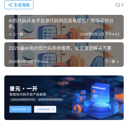
生成海报
0
AI低代码开发平台源代码供应商有哪些？市场现状分
析。
上一篇
2026年5月12日 下午4:02
2026最好用的低代码系统推荐，企业首选解决方案
2026年5月12日 下午4:02
下一篇