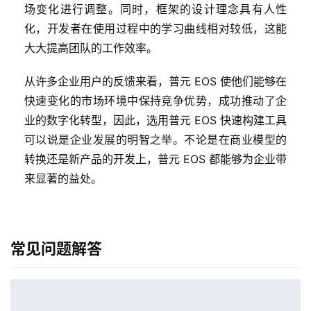
场变化进行调整。同时，框架的设计理念具有人性
化，开发者在使用过程中的学习曲线相对较低，这能
最
大大提高团队的工作效率。
新
活
从许多企业用户的反馈来看，普元 EOS 使他们能够在
动
快速变化的市场环境中保持竞争优势，成功推动了企
业的数字化转型，因此，选用普元 EOS 快速构建工具
产
可以说是企业发展的明智之举。不论是在商业模型的
品
转换还是新产品的开发上，普元 EOS 都能够为企业带
解
来显著的益处。
决
方
案
常见问题解答
生
态
与
合