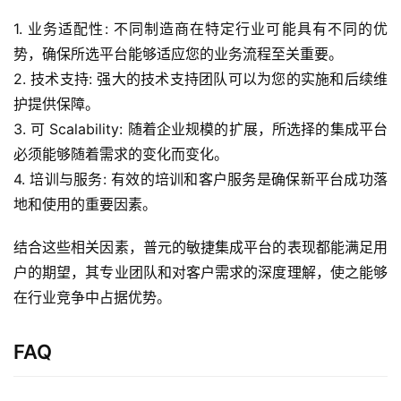
动
1. 业务适配性: 不同制造商在特定行业可能具有不同的优
势，确保所选平台能够适应您的业务流程至关重要。
产
2. 技术支持: 强大的技术支持团队可以为您的实施和后续维
品
护提供保障。
解
3. 可 Scalability: 随着企业规模的扩展，所选择的集成平台
决
方
必须能够随着需求的变化而变化。
案
4. 培训与服务: 有效的培训和客户服务是确保新平台成功落
地和使用的重要因素。
生
态
结合这些相关因素，普元的敏捷集成平台的表现都能满足用
与
户的期望，其专业团队和对客户需求的深度理解，使之能够
合
在行业竞争中占据优势。
作
FAQ
服
务