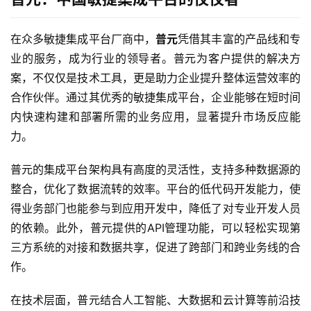
在众多敏捷集成平台厂商中，
普元
凭借其丰富的产品线和专
业的服务，成为行业的领导者。普元为客户提供的解决方
案，不仅仅是技术工具，更是助力企业提升整体运营效率的
合作伙伴。通过其优秀的敏捷集成平台，企业能够在短时间
内快速构建和部署所需的业务应用，显著提升市场反应能
力。
普元的集成平台架构具有高度的灵活性，支持多种数据源的
整合，优化了数据流转的效率。平台的低代码开发能力，使
得业务部门也能参与到应用开发中，降低了对专业开发人员
的依赖。此外，普元提供的API管理功能，可以轻松实现第
三方系统的对接和数据共享，促进了跨部门和跨业务线的合
作。
在技术层面，普元结合人工智能、大数据和云计算等前沿技