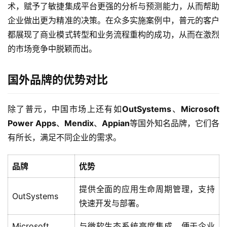
术，赋予了敏捷集成平台更强的分析与预测能力，从而帮助
企业做出更为精准的决策。在众多实施案例中，普元的客户
都展现了商业模式转型和业务流程重构的成功，从而在激烈
的市场竞争中脱颖而出。
国外品牌的优势对比
除了普元，中国市场上还有如
OutSystems
、
Microsoft 
Power Apps
、
Mendix
、
Appian
等国外知名品牌，它们各
有所长，满足不同企业的需求。
品牌
优势
提供全面的应用生命周期管理，支持
OutSystems
快速开发与部署。
Microsoft
与微软生态系统高度集成，便于企业