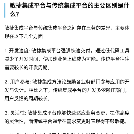
与
敏捷集成平台与传统集成平台的主要区别是什
支
么？
持
敏捷集成平台与传统集成平台之间存在显著的差异，主要体
了
现在以下几个方面：
解
普
1. 开发速度: 敏捷集成平台强调快速交付，通过低代码工具
元
减少了开发时间，使加速业务上线成为可能。传统平台往往
需要较长的开发周期。
联
系
2. 用户参与: 敏捷集成方法论鼓励各业务部门参与应用的开
我
发与设计。相比之下，传统集成平台的开发多依赖IT部门，
们
用户反馈的周期较长。
3. 灵活性: 敏捷集成平台能够快速适应业务变更，提供高度
的灵活性，而传统平台通常在需求变更时表现得不够敏捷。