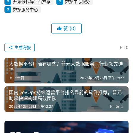
开源低代码平台推荐
数据中心服务
数据服务中心
赞
(0)
生成海报
0
大数据平台厂商有哪些？普元大数据服务，行业领先选
择
上一篇
2025年12月26日 下午12:27
国内DevOps持续运营平台排名靠前的软件推荐，普元
助您快速构建高效团队
2025年12月26日 下午12:27
下一篇