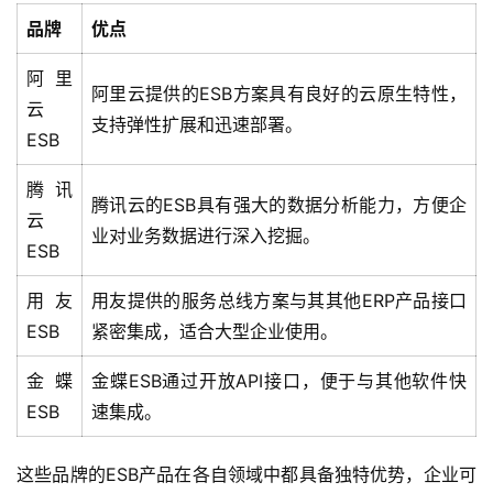
持
品牌
优点
阿里
了
阿里云提供的ESB方案具有良好的云原生特性，
云
解
支持弹性扩展和迅速部署。
普
ESB
元
腾讯
腾讯云的ESB具有强大的数据分析能力，方便企
云
联
业对业务数据进行深入挖掘。
ESB
系
我
用友
用友提供的服务总线方案与其其他ERP产品接口
们
ESB
紧密集成，适合大型企业使用。
金蝶
金蝶ESB通过开放API接口，便于与其他软件快
ESB
速集成。
这些品牌的ESB产品在各自领域中都具备独特优势，企业可