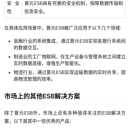
安全
普元ESB具有完善的安全机制，保障数据传输和
性
信息安全。
产
品
在具体应用场景中，普元ESB被广泛应用于以下几个领域:
解
决
金融行业的系统集成，通过普元ESB实现各银行系统间
方
的数据交互。
案
制造业的工厂物联网，在生产设备与管理系统之间建立
实时数据连接，增强生产智能化。
生
态
物流行业，通过普元ESB实现运输数据的实时共享，提
与
高物流管理的效率。
合
作
市场上的其他ESB解决方案
服
除了普元ESB外，市场上还有多种值得关注的ESB解决方
务
案，以下是其中一些优秀的产品：
与
支