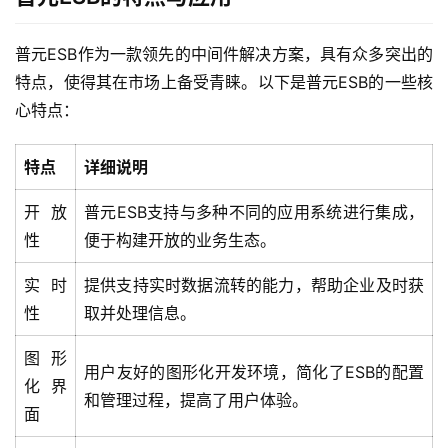
普元ESB作为一款领先的中间件解决方案，具有众多突出的
特点，使得其在市场上备受青睐。以下是普元ESB的一些核
心特点：
特点
详细说明
开放
普元ESB支持与多种不同的应用系统进行集成，
性
便于构建开放的业务生态。
实时
提供支持实时数据流转的能力，帮助企业及时获
性
取并处理信息。
图形
最
用户友好的图形化开发环境，简化了ESB的配置
化界
新
和管理过程，提高了用户体验。
面
活
动