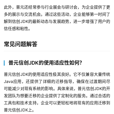
品
解
此外，普元还经常参与行业展会与研讨会，为企业提供了更
决
多的展示与交流机会。通过这些活动，企业能够第一时间了
方
解到信创JDK的最新动态与发展趋势，进一步增强了用户的
案
信任感和粘性。
生
常见问题解答
态
与
合
普元信创JDK的使用适应性如何？
作
普元信创JDK的使用适应性极其良好。它不仅兼容大量传统
服
Java应用，还提供了详细的迁移指导，确保在过渡期间尽
务
可能减少对现有系统的影响。具体来说，普元信创JDK的开
与
发团队为想要迁移的企业提供了定制化的服务。通过合适的
支
持
工具包和技术支持，企业可以更轻松地将现有的应用迁移到
普元信创JDK上。