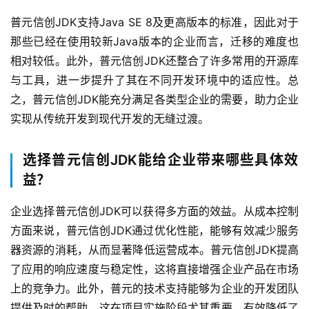
了
解
普元信创JDK支持Java SE 8及更高版本的标准，因此对于
普
那些已经在使用较新Java版本的企业而言，迁移的难度也
元
相对较低。此外，普元信创JDK还整合了许多常用的开源库
与工具，进一步提升了其在不同开发环境中的适应性。总
联
之，普元信创JDK能充分满足各类型企业的需要，助力企业
系
实现从传统开发到现代开发的无缝过渡。
我
们
选择普元信创JDK能给企业带来哪些具体效
益？
企业选择普元信创JDK可以获得多方面的效益。从成本控制
方面来说，普元信创JDK通过优化性能，能够有效减少服务
器资源的消耗，从而显著降低运营成本。普元信创JDK提高
了应用的响应速度与稳定性，这将直接增强企业产品在市场
上的竞争力。此外，普元的技术支持能够为企业的开发团队
提供及时的帮助，这在项目实施阶段尤其重要，有效降低了