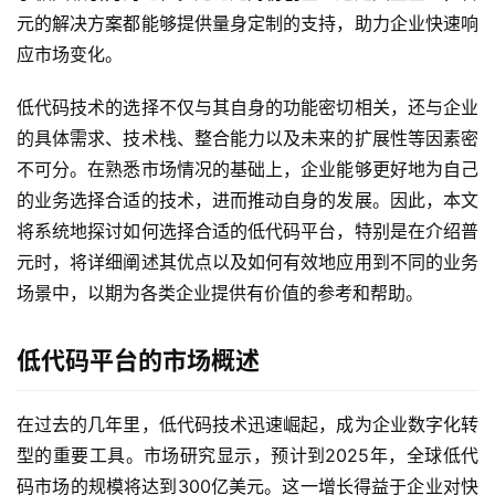
元的解决方案都能够提供量身定制的支持，助力企业快速响
应市场变化。
低代码技术的选择不仅与其自身的功能密切相关，还与企业
的具体需求、技术栈、整合能力以及未来的扩展性等因素密
不可分。在熟悉市场情况的基础上，企业能够更好地为自己
的业务选择合适的技术，进而推动自身的发展。因此，本文
将系统地探讨如何选择合适的低代码平台，特别是在介绍普
元时，将详细阐述其优点以及如何有效地应用到不同的业务
场景中，以期为各类企业提供有价值的参考和帮助。
低代码平台的市场概述
在过去的几年里，低代码技术迅速崛起，成为企业数字化转
型的重要工具。市场研究显示，预计到2025年，全球低代
码市场的规模将达到300亿美元。这一增长得益于企业对快