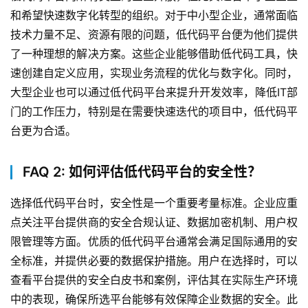
和希望快速数字化转型的组织。对于中小型企业，通常面临
技术力量不足、资源有限的问题，低代码平台便为他们提供
了一种理想的解决方案。这些企业能够借助低代码工具，快
速创建自定义应用，实现业务流程的优化与数字化。同时，
大型企业也可以通过低代码平台来提升开发效率，降低IT部
门的工作压力，特别是在需要快速迭代的项目中，低代码平
台更为合适。
FAQ 2: 如何评估低代码平台的安全性？
选择低代码平台时，安全性是一个重要考量标准。企业应重
点关注平台提供商的安全合规认证、数据加密机制、用户权
限管理等方面。优质的低代码平台通常会满足国际通用的安
全标准，并提供必要的数据保护措施。用户在选择时，可以
查看平台提供的安全白皮书和案例，评估其在实际生产环境
中的表现，确保所选平台能够有效保障企业数据的安全。此