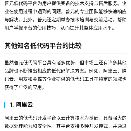
普元低代码平台为用户提供完备的技术支持与售后服务。企
方
案
业在使用过程中遇到的问题，普元的专业团队能够快速响应
与解决。此外，普元还定期举办技术培训与交流活动，帮助
生
用户掌握平台的使用技巧，从而提升其整体应用水平。
态
与
其他知名低代码平台的比较
合
作
虽然普元低代码平台具有诸多优势，但市场上还有许多其他
品牌也不断推出相应的低代码解决方案。例如，阿里云、腾
服
务
讯云、用友和金蝶等企业提供的低代码工具在特定的领域也
与
获得了广泛的应用。
支
持
1. 阿里云
了
阿里云的低代码开发平台以云计算技术为基础，具备强大的
解
数据处理能力和安全性。其平台支持多种开发模式，并通过
普