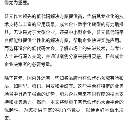
得尤为重要。
普元作为领先的低代码解决方案提供商，凭借其专业化的技
术支持与丰富的应用场景，成为企业数字化转型的有力助推
器。无论是对于大型企业，还是中小型企业，普元低代码平
台都能够提供个性化的解决方案，帮助企业快速实施应用。
而选择适合的低代码大会，了解市场上的先进技术，与专业
人士进行深入交流，并通过案例分享来获得灵感，日益成为
企业决策者的必要考量。
除了普元，国内外还有一些知名品牌也在低代码领域有所布
局，如阿里、腾讯、用友和金蝶等。这些平台在特定的业务
场景中具备了强劲的优势，能为企业带来不同程度的技术支
持和业务助力。然而，本文将侧重于普元低代码大会平台的
优越性，为您提供丰富的视角与数据，以便更好地做出决
策。