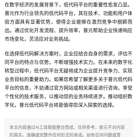
在数字经济的发展背景下，低代码平台的重要性愈发凸显。
普元作为行业领先的低代码平台，其在技术、功能和用户体
验方面具有显著优势，使得企业能够在激烈竞争中脱颖而
出。通过优化开发流程、提升效率，普元帮助企业快速响应
市场变化，灵活应对业务挑战。
在选择低代码解决方案时，企业应结合自身的需求，评估不
同平台的特点与优势，不断增强技术实力。在未来的数字化
转型过程中，低代码平台无疑将成为企业提升竞争力、实现
业务目标的重要助力。如果您希望了解更多关于普元低代码
平台的信息，不妨通过官方网站或相关渠道进行咨询，享受
个性化的技术服务，以推动您的业务持续进步。推动组织数
字化，普元低代码平台将是值得您深入探索的选择。
本文内容通过AI工具智能整合而成，仅供参考，普元不对内容
的真实、准确或完整作任何形式的承诺。如有任何问题或意