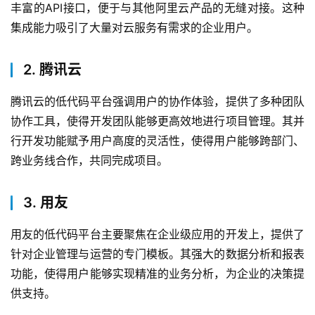
丰富的API接口，便于与其他阿里云产品的无缝对接。这种
元
集成能力吸引了大量对云服务有需求的企业用户。
联
2. 腾讯云
系
我
腾讯云的低代码平台强调用户的协作体验，提供了多种团队
们
协作工具，使得开发团队能够更高效地进行项目管理。其并
行开发功能赋予用户高度的灵活性，使得用户能够跨部门、
跨业务线合作，共同完成项目。
3. 用友
用友的低代码平台主要聚焦在企业级应用的开发上，提供了
针对企业管理与运营的专门模板。其强大的数据分析和报表
功能，使得用户能够实现精准的业务分析，为企业的决策提
供支持。