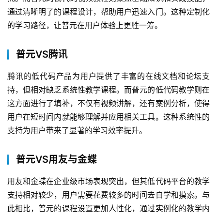
通过清晰明了的课程设计，帮助用户迅速入门。这种定制化
产
的学习路径，让普元在用户体验上更胜一筹。
品
解
普元VS腾讯
决
方
腾讯的低代码产品为用户提供了丰富的在线文档和论坛支
案
持，但相对缺乏系统性教学课程。而普元的低代码教学则在
这方面进行了填补，不仅有视频讲解，还有案例分析，使得
生
用户在短时间内就能够理解并应用相关工具。这种系统性的
态
与
支持为用户带来了显著的学习效率提升。
合
作
普元VS用友与金蝶
服
用友和金蝶在企业级市场表现突出，但其低代码平台的教学
务
支持相对较少，用户需要花费较多的时间去自学和摸索。与
与
此相比，普元的课程设置更加人性化，通过实例化的教学内
支