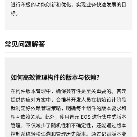
进行积极的功能创新和优化，实现业务快速发展的目
动
标。
产
品
解
常见问题解答
决
方
案
生
如何高效管理构件的版本与依赖？
态
与
在构件版本管理中，确保兼容性是至关重要的。普元
合
提供的应对方案中，会推荐开发人员在初始设计阶段
作
就制定好依赖管理策略，明确每个组件的版本要求和
相互依赖关系。此外，使用普元 EOS 进行集中式版本
服
管理，不仅减少了随机性和不确定性，还能通过版本
务
控制系统轻松追溯和管理历史版本。通过记录版本变
与