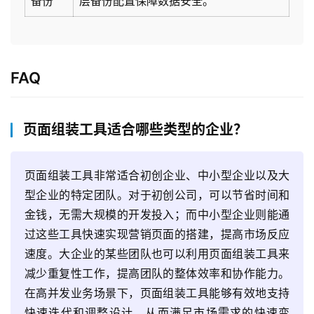
备份
层备份配置保障数据安全。
方
案
生
FAQ
态
与
合
页面组装工具适合哪些类型的企业？
作
服
页面组装工具非常适合初创企业、中小型企业以及大
务
型企业的特定团队。对于初创公司，可以节省时间和
与
金钱，无需大规模的开发投入；而中小型企业则能通
支
过这些工具快速实现营销页面的搭建，提高市场反应
持
速度。大企业的某些团队也可以利用页面组装工具来
减少重复性工作，提高团队的整体效率和协作能力。
了
解
在高并发业务场景下，页面组装工具能够有效地支持
普
快速迭代和调整设计，从而满足市场需求的快速变