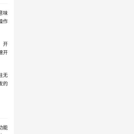
意味
操作
。开
速开
往无
发的
功能