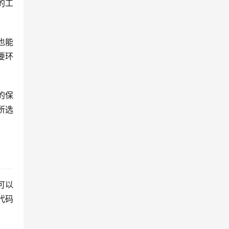
的工
也能
要环
的保
所选
可以
代码