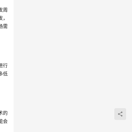
发周
发，
场需
进行
多低
术的
能会
。