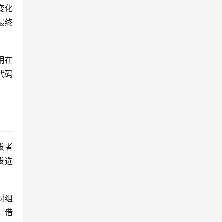
变化
最终
用在
代码
发者
发选
对组
，借