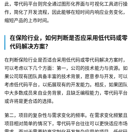
此，零代码平台则完全通过图形化界面与可视化工具进行操
作，简化了开发流程，因此能够在短时间内响应业务变化，
缩短产品的上市时间。
在保险行业，如何判断是否应采用低代码或零
代码解决方案？
在判断保险行业是否适合采用低代码或零代码解决方案时，
可以考虑以下几个方面：第一，公司的技术能力与资源。如
果公司现有团队具备丰富的技术背景，愿意参与开发，可以
考虑低代码平台，以拓展现有的开发能力。相反，如果团队
中大多数成员来自业务背景，且缺乏编程能力，零代码平台
或许将是更合适的选择。
第二，项目的复杂性与需求变化的频率。在需求变化频繁且
项目相对简单的情况下，零代码平台往往可以更快适应市场
需求。而对于需要较高定制化开发复杂应用的项目，低代码