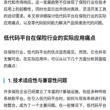
迭代和市场响应。这一发展趋势不仅体现了保险行业在技术
应用上的前瞻性，同时也显示出市场对高效、灵活开发工具
的迫切需求。本文将详细探讨低代码平台在保险行业的实际
应用痛点，以及零代码如何助力解决产品快速迭代的问题。
低代码平台在保险行业的实际应用痛点
在保险行业，低代码平台的优点显而易见，然而，它也并非
无懈可击。在实际应用中，可以从以下几个方面分析其面临
的痛点：
1. 技术适应性与兼容性问题
许多保险企业已经建立了丰富的IT基础设施，包括多种传统
系统和平台。在引入低代码平台时，如何与现有系统进行有
效整合，成为了一个主要问题。在一些情况下，低代码平台