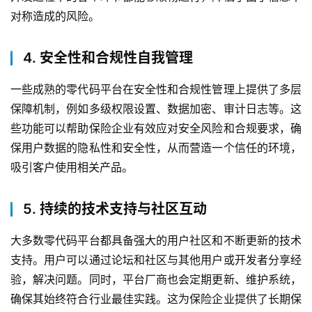
案
对称造成的风险。
生
4. 安全性和合规性自我管理
态
与
一些成熟的零代码平台在安全性和合规性管理上提供了多层
合
保障机制，例如多级权限设置、数据加密、审计日志等。这
作
些功能可以帮助保险企业有效应对安全风险和合规要求，确
保用户数据的隐私性和安全性，从而营造一个信任的环境，
服
吸引客户使用相关产品。
务
与
支
5. 持续的技术支持与社区互动
持
大多数零代码平台都具备强大的用户社区和不断更新的技术
支持。用户可以通过论坛和社区与其他用户或开发者分享经
了
解
验，解决问题。同时，平台厂商也会定期更新、维护系统，
普
确保其始终符合行业最佳实践。这为保险企业提供了长期保
元