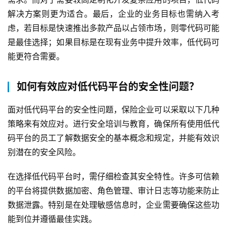
解决方案则更为适合。最后，企业的业务目标也需纳入考
虑，若目标是快速推出多款产品以占领市场，则零代码可能
是最佳选择；如果目标是在现有业务中提升效率，低代码可
能更符合需要。
如何有效应对低代码平台的安全性问题？
面对低代码平台的安全性问题，保险企业可以采取以下几种
策略来有效应对。进行安全培训与教育，确保所有使用低代
码平台的员工了解数据安全的基本概念和规定，并能有效识
别潜在的安全风险。
在选择低代码平台时，需仔细检查其安全特性。许多可信赖
的平台将提供数据加密、角色管理、审计日志等功能来防止
数据泄露。特别是在处理敏感信息时，企业需要确保这些功
能到位并遵循最佳实践。