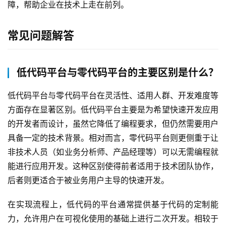
障，帮助企业在技术上走在前列。
联
常见问题解答
系
我
们
低代码平台与零代码平台的主要区别是什么？
低代码平台与零代码平台在灵活性、适用人群、开发难度等
方面存在显著区别。低代码平台主要是为希望快速开发应用
的开发者而设计，虽然它降低了编程要求，但仍然需要用户
具备一定的技术背景。相对而言，零代码平台则更侧重于让
非技术人员（如业务分析师、产品经理等）可以无需编程就
能进行应用开发。这种区别使得前者适用于技术团队协作，
后者则更适合于被业务用户主导的快速开发。
在实现流程上，低代码的平台通常提供基于代码的定制能
力，允许用户在可视化使用的基础上进行二次开发。相较于