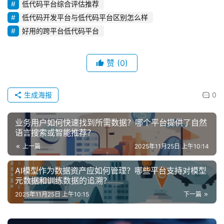
低代码平台综合评估推荐
低代码开发平台与低代码平台区别怎么样
好用的跨平台低代码平台
赞
(0)
生成海报
0
业务用户如何快速找到所需数据？哪个平台提供了自然
语言搜索或智能推荐？
上一篇
2025年11月25日 上午10:14
AI模型作为数据资产应如何管理？哪些平台支持对模型
元数据和训练数据的追溯？
2025年11月25日 上午10:15
下一篇