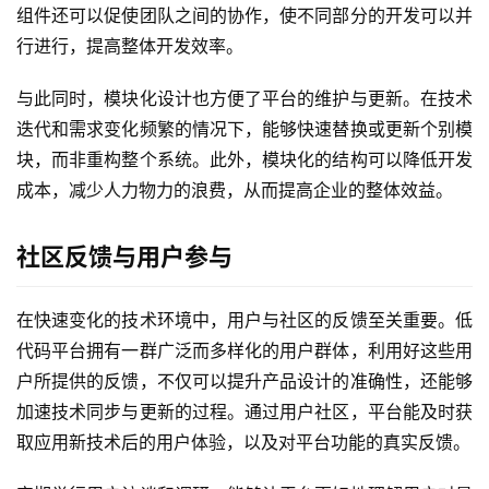
组件还可以促使团队之间的协作，使不同部分的开发可以并
生
行进行，提高整体开发效率。
态
与
与此同时，模块化设计也方便了平台的维护与更新。在技术
合
迭代和需求变化频繁的情况下，能够快速替换或更新个别模
作
块，而非重构整个系统。此外，模块化的结构可以降低开发
成本，减少人力物力的浪费，从而提高企业的整体效益。
服
务
社区反馈与用户参与
与
支
持
在快速变化的技术环境中，用户与社区的反馈至关重要。低
代码平台拥有一群广泛而多样化的用户群体，利用好这些用
了
户所提供的反馈，不仅可以提升产品设计的准确性，还能够
解
加速技术同步与更新的过程。通过用户社区，平台能及时获
普
取应用新技术后的用户体验，以及对平台功能的真实反馈。
元