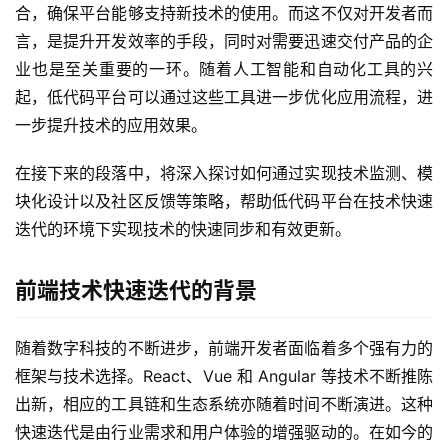
合，确保平台能够支持新技术的使用。而这不仅对开发者而
言，是提升开发效率的手段，同时对需要迅速交付产品的企
业也是至关重要的一环。随着人工智能和自动化工具的兴
起，低代码平台可以通过这些工具进一步优化应用流程，进
一步提升技术的应用效果。
在接下来的段落中，将深入探讨如何通过实现技术监测、模
块化设计以及社区反馈等策略，帮助低代码平台在技术快速
迭代的环境下实现技术的快速同步和有效更新。
前端技术快速迭代的背景
随着数字科技的不断进步，前端开发者面临着多个强有力的
框架与技术选择。React、Vue 和 Angular 等技术不断推陈
出新，相应的工具链和生态系统亦随着时间不断演进。这种
快速迭代是由行业需求和用户体验的增强驱动的。在如今的