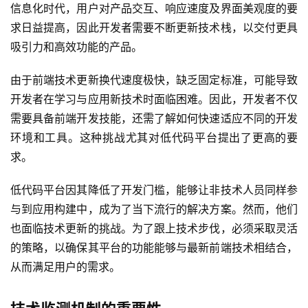
信息化时代，用户对产品交互、响应速度及界面美观度的要
求日益提高，因此开发者需要不断更新技术栈，以交付更具
吸引力和高效功能的产品。
由于前端技术更新换代速度极快，缺乏固定标准，可能导致
开发者在学习与应用新技术时面临困难。因此，开发者不仅
需要具备前端开发技能，还需了解如何快速适应不同的开发
环境和工具。这种挑战尤其对低代码平台提出了更高的要
求。
低代码平台因其降低了开发门槛，能够让非技术人员同样参
与到应用构建中，成为了当下流行的解决方案。然而，他们
也面临技术更新的挑战。为了跟上技术步伐，必须采取灵活
的策略，以确保其平台的功能能够与最新前端技术相结合，
从而满足用户的需求。