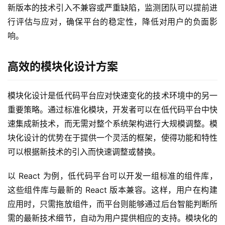
新版本的技术引入不兼容或严重缺陷，监测团队可以提前进
行评估与应对，确保平台的稳定性，降低对用户的负面影
响。
高效的模块化设计方案
最
模块化设计是低代码平台应对快速变化的技术环境中的另一
新
重要策略。通过标准化模块，开发者可以在低代码平台中快
活
速集成新技术，而无需对整个系统架构进行大规模调整。模
动
块化设计的优势在于提供一个灵活的框架，使得功能和特性
可以根据新技术的引入而快速调整或替换。
产
品
以 React 为例，低代码平台可以开发一组标准的组件库，
解
这些组件库与最新的 React 版本兼容。这样，用户在构建
决
应用时，只需拖放组件，而平台则能够通过后台智能判断所
方
案
需的最新技术细节，自动为用户提供相应的支持。模块化的