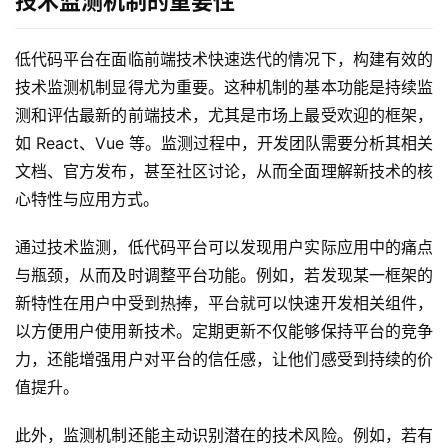
技术监测机制的重要性
低代码平台在面临前端技术快速迭代的情况下，构建有效的
技术监测机制显得尤为重要。这种机制的基本功能是持续监
测和评估最新的前端技术，尤其是市场上最受欢迎的框架，
如 React、Vue 等。监测过程中，开发团队需要分析其相关
文档、官方发布，甚至社区讨论，从而全面理解新技术的核
心特性与应用方式。
通过技术监测，低代码平台可以发现用户实际应用中的痛点
与瓶颈，从而及时调整平台功能。例如，若发现某一框架的
新特性在用户中受到热捧，平台就可以快速开发相关组件，
以方便用户使用新技术。定期更新不仅能够保持平台的竞争
力，还能增强用户对平台的信任感，让他们感受到持续的价
值提升。
此外，监测机制还能主动识别潜在的技术风险。例如，若有