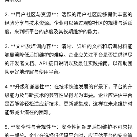
2. **用户社区与资源**：活跃的用户社区能够提供丰富的
经验分享与技术资源。企业可以通过观察社区的规模与活跃
度，来判断平台的热度及其长期维护的能力。
3. **文档及培训内容**：清晰、详细的文档和培训材料能
够显著降低后期维护的难度。企业应关注平台是否提供详尽
的开发者文档、API 接口说明以及最佳实践指南，以帮助团
队更好地理解与使用平台。
最
4. **升级和兼容性**：在技术快速发展的背景下，平台的升
新
活
级能力及与新技术的兼容性显得尤为重要。企业应评估平台
动
是否能够轻松适应新技术、更新或集成，这样在未来维护时
能够减少潜在的困难。
产
品
5. **安全性与合规性**：安全性问题是后期维护不可忽视
解
的一部分。企业在选择低代码平台时，应评估平台的安全策