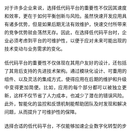
对于许多企业来说，选择低代码平台的重要性不仅因其速度
和效率，更在于如何平衡创新与风险。虽然快速开发应用具
有诸多优势，但是如果后期无法有效维护，快速交付所带来
的竞争优势就会荡然无存。因此，在选择低代码平台时，企
业必须考虑到平台的可维护性，以便于应对未来可能出现的
技术变动与业务需求的变化。
低代码平台的重要性不仅体现在其用户友好的设计，还包括
了其背后支持的先进技术架构。通过模块化设计、可重用的
组件、以及灵活的集成方式，使得应用在后期的维护和升级
中变得更加简便。比如，应用的每个部分都可以被独立更
新，这样不仅节省了人力成本，也减少了潜在的错误风险。
此外，智能化的监控和反馈机制能帮助团队及时发现和解决
问题，从而提升了可维护性的保障。
选择合适的低代码平台，不仅能够加速企业数字化转型的步