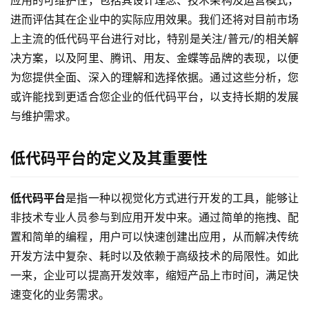
应用的可维护性，包括其设计理念、技术架构及运营模式，
进而评估其在企业中的实际应用效果。我们还将对目前市场
上主流的低代码平台进行对比，特别是关注/普元/的相关解
决方案，以及阿里、腾讯、用友、金蝶等品牌的表现，以便
为您提供全面、深入的理解和选择依据。通过这些分析，您
或许能找到更适合您企业的低代码平台，以支持长期的发展
与维护需求。
低代码平台的定义及其重要性
低代码平台
是指一种以视觉化方式进行开发的工具，能够让
非技术专业人员参与到应用开发中来。通过简单的拖拽、配
置和简单的编程，用户可以快速创建出应用，从而解决传统
开发方法中复杂、耗时以及依赖于高级技术的局限性。如此
一来，企业可以提高开发效率，缩短产品上市时间，满足快
速变化的业务需求。