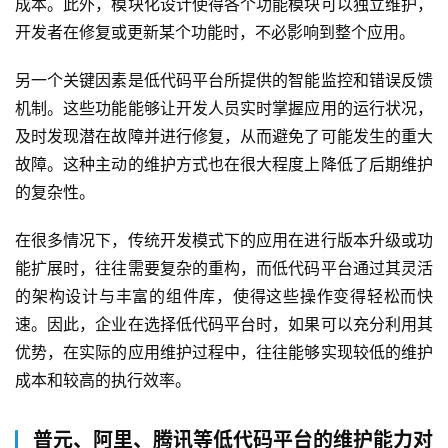
成本。此外，模块化设计使得各个功能模块可以独立维护，
开发者在修复或更新某个功能时，不必影响到整个应用。
另一个关键因素是低代码平台所提供的智能监控和错误反馈
机制。这些功能能够让开发人员实时掌握应用的运行状况，
及时发现潜在故障并进行修复，从而避免了可能发生的重大
故障。这种主动的维护方式也在很大程度上降低了后期维护
的复杂性。
在很多情况下，传统开发模式下的应用在进行版本升级或功
能扩展时，往往需要复杂的重构，而低代码平台通过其灵活
的架构设计与丰富的组件库，使得这些操作变得轻松而快
速。因此，企业在选择低代码平台时，如果可以充分利用其
优势，在实际的应用维护过程中，往往能够实现较低的维护
成本和较高的执行效率。
普元、阿里、腾讯等低代码平台的维护能力对