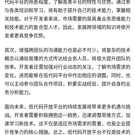
代码平台的熟悉程度，了解各类平台的特性与优势。通过参
与各类培训和学习，将有助于提升自己的技术能力，掌握相
关技能。对于开发者来说，市场需要的是具备业务思维能力
和技术能力的复合型人才。因此，发展跨领域的知识将使开
发者更具竞争优势。
其次，增强跨团队的沟通能力也是必不可少。将复杂的技术
概念以通俗易懂的方式传达给业务人员，将极大提升团队的
效率。开发者还需加强对行业动态的关注，了解市场需求的
变化，进而能够在低代码平台中作出相应的调整。同时，也
可以主动参与团队合作项目，积累实战经验，提升自身的业
务分析能力。
面向未来，低代码开放平台的持续发展将带来更多机遇与挑
战。开发者需要积极拥抱这一趋势，迅速调整思维方式，加
速学习新技术。这不仅是适应市场需求的需要，也是企业提
升竞争力的核心措施。总之，低代码开放平台不仅是技术的