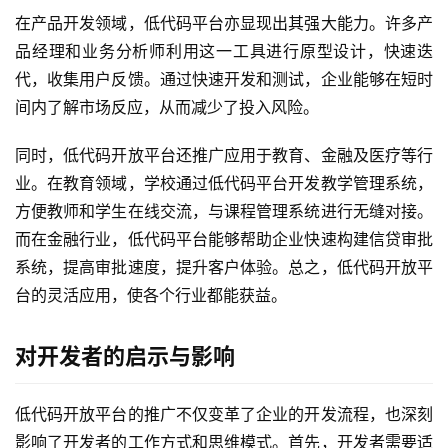
在产品开发领域，低代码平台亦显现出其强大能力。许多产
品经理和业务分析师利用这一工具进行原型设计，快速迭
代，收集用户反馈。通过快速开发和测试，企业能够在短时
间内了解市场反应，从而减少了投入风险。
最
新
同时，低代码开放平台还推广应用于教育、金融及医疗等行
活
业。在教育领域，学校通过低代码平台开发教学管理系统，
动
方便教师和学生在线交流，与课程管理系统进行无缝对接。
而在金融行业，低代码平台能够帮助企业快速构建信贷审批
产
系统，提高审批速度，提升客户体验。总之，低代码开放平
品
台的灵活应用，使各个行业都能获益。
解
决
对开发者的启示与影响
方
案
低代码开放平台的推广不仅变革了企业的开发流程，也深刻
生
影响了开发者的工作方式和思维模式。首先，开发者需要适