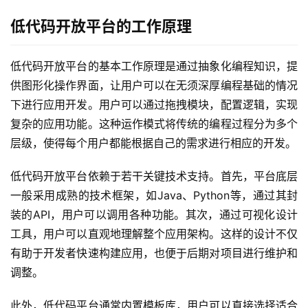
低代码开放平台的工作原理
低代码开放平台的基本工作原理是通过抽象化编程知识，提
供图形化操作界面，让用户可以在无须深厚编程基础的情况
下进行应用开发。用户可以通过拖拽模块，配置逻辑，实现
复杂的应用功能。这种运作模式将传统的编程过程分为多个
层级，使得每个用户都能根据自己的需求进行相应的开发。
低代码开放平台依赖于若干关键技术支持。首先，平台底层
一般采用成熟的技术框架，如Java、Python等，通过其封
装的API，用户可以调用各种功能。其次，通过可视化设计
工具，用户可以直观地理解整个应用架构。这样的设计不仅
有助于开发者快速构建应用，也便于后期对项目进行维护和
调整。
此外，低代码平台通常内置模板库，用户可以直接选择适合