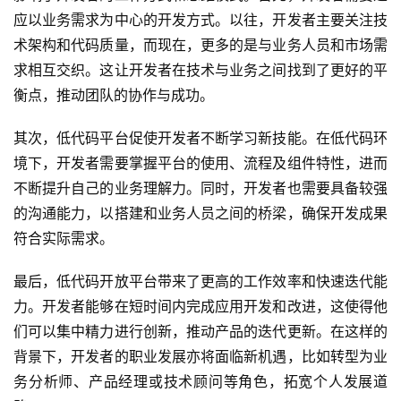
态
应以业务需求为中心的开发方式。以往，开发者主要关注技
与
术架构和代码质量，而现在，更多的是与业务人员和市场需
合
求相互交织。这让开发者在技术与业务之间找到了更好的平
作
衡点，推动团队的协作与成功。
服
其次，低代码平台促使开发者不断学习新技能。在低代码环
务
境下，开发者需要掌握平台的使用、流程及组件特性，进而
与
支
不断提升自己的业务理解力。同时，开发者也需要具备较强
持
的沟通能力，以搭建和业务人员之间的桥梁，确保开发成果
符合实际需求。
了
解
最后，低代码开放平台带来了更高的工作效率和快速迭代能
普
力。开发者能够在短时间内完成应用开发和改进，这使得他
元
们可以集中精力进行创新，推动产品的迭代更新。在这样的
背景下，开发者的职业发展亦将面临新机遇，比如转型为业
联
务分析师、产品经理或技术顾问等角色，拓宽个人发展道
系