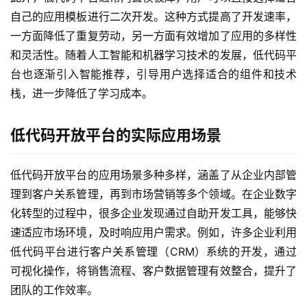
自己的应用模板进行二次开发。这种方式提高了开发速率，
一方面降低了重复劳动，另一方面有效增加了应用的多样性
和灵活性。随着人工智能和机器学习技术的发展，低代码平
台也逐渐引入智能推荐，引导用户选择适合的组件和技术
栈，进一步降低了学习成本。
低代码开放平台的实际应用场景
低代码开放平台的应用场景多种多样，涵盖了从企业内部管
理到客户关系管理，再到市场营销等多个领域。在企业数字
化转型的过程中，很多企业发现通过自助开发工具，能够快
速适应市场环境，及时响应用户需求。例如，许多企业利用
低代码平台进行客户关系管理（CRM）系统的开发，通过
可视化操作，将销售流程、客户数据管理有效整合，提升了
团队的工作效率。