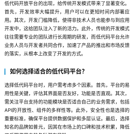
低代码开放平台的出现，给传统开发模式带来了显著变化。
首先，开发效率大幅提升，用户可以在更短时间内部署应
用。其次，开发门槛降低，使得非技术人员也能参与到应用
开发中，这给团队注入了新的活力。此外，传统的开发模式
往往需要专业的团队进行长周期的研发，而低代码平台允许
业务人员与开发者共同合作，加速了产品的推出和市场反馈
的落实，从根本上改变了开发的方式。
如何选择适合的低代码平台？
选择低代码平台时，用户需考虑多个因素。首先，平台的易
用性是关键，评估其界面是否友好，功能是否直观。其次，
需关注平台支持的功能模块是否适合自己的业务需求，包括
API的开放性、组件的多样性等。此外，安全性也是选择的
重要标准，确保平台提供数据保护和多层认证。最后，选择
知名的品牌如普元，因其在市场上的口碑和技术积累，降低