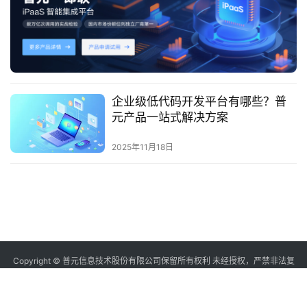
服
务
与
支
持
企业级低代码开发平台有哪些？普
元产品一站式解决方案
了
2025年11月18日
解
普
元
联
系
我
Copyright © 普元信息技术股份有限公司保留所有权利 未经授权，严禁非法复
制或镜像
sitemap
沪ICP备12006232号-2
们