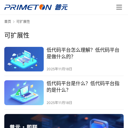
最
新
首页
可扩展性
活
动
可扩展性
产
低代码平台怎么理解？低代码平台
品
是做什么的？
解
2025年11月18日
决
方
低代码平台是什么？低代码平台指
案
的是什么？
生
2025年11月18日
态
与
合
作