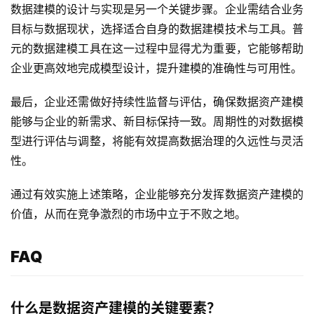
数据建模的设计与实现是另一个关键步骤。企业需结合业务
目标与数据现状，选择适合自身的数据建模技术与工具。普
元的数据建模工具在这一过程中显得尤为重要，它能够帮助
最
企业更高效地完成模型设计，提升建模的准确性与可用性。
新
活
最后，企业还需做好持续性监督与评估，确保数据资产建模
动
能够与企业的新需求、新目标保持一致。周期性的对数据模
型进行评估与调整，将能有效提高数据治理的久远性与灵活
产
性。
品
解
通过有效实施上述策略，企业能够充分发挥数据资产建模的
决
价值，从而在竞争激烈的市场中立于不败之地。
方
案
FAQ
生
态
与
什么是数据资产建模的关键要素？