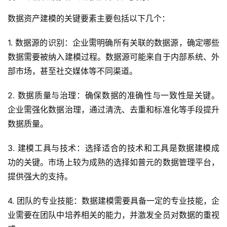
合
作
数据资产建模的关键要素主要包括以下几个：
1. 数据源的识别：企业需明确所有关联的数据源，确定哪些
服
数据需要被纳入建模过程。数据源可能来自于内部系统、外
务
与
部市场，甚至社交媒体等不同渠道。
支
持
2. 数据质量与治理：确保数据的准确性与一致性是关键。
企业需强化数据治理，通过清洗、去重和标准化等手段提升
了
数据质量。
解
普
3. 建模工具与技术：选择适合的技术和工具是数据建模成
元
功的关键。市场上较为成熟的选择如普元的数据管理平台，
提供强大的支持。
联
系
4. 团队的专业技能：数据建模需要具备一定的专业技能，企
我
业需要在团队中培养相关的能力，并激发全员对数据的重视
们