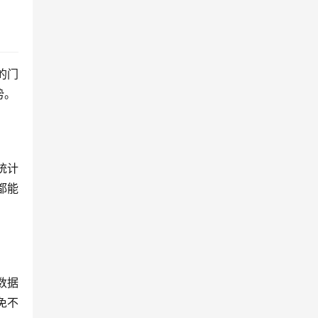
的门
势。
统计
都能
数据
免不