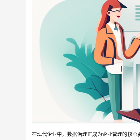
在现代企业中，数据治理正成为企业管理的核心