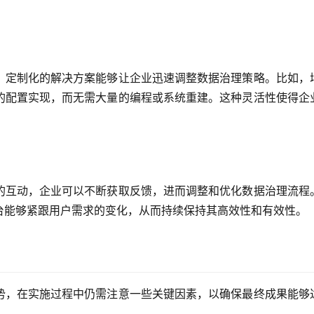
，定制化的解决方案能够让企业迅速调整数据治理策略。比如，
的配置实现，而无需大量的编程或系统重建。这种灵活性使得企
的互动，企业可以不断获取反馈，进而调整和优化数据治理流程
台能够紧跟用户需求的变化，从而持续保持其高效性和有效性。
势，在实施过程中仍需注意一些关键因素，以确保最终成果能够