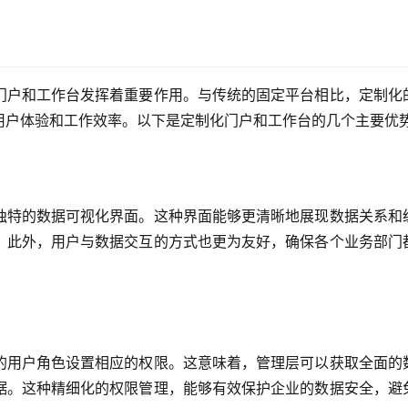
门户和工作台发挥着重要作用。与传统的固定平台相比，定制化
用户体验和工作效率。以下是定制化门户和工作台的几个主要优
独特的数据可视化界面。这种界面能够更清晰地展现数据关系和
。此外，用户与数据交互的方式也更为友好，确保各个业务部门
的用户角色设置相应的权限。这意味着，管理层可以获取全面的
据。这种精细化的权限管理，能够有效保护企业的数据安全，避