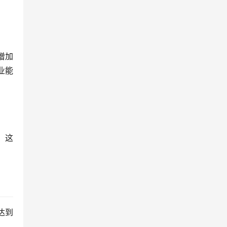
增加
业能
。这
达到