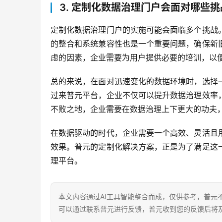
3. 定制化数据治理门户会面对哪些挑
定制化数据治理门户的实施可能会面临多个挑战
的整合和系统兼容性也是一个重要问题，确保新
虑的因素，企业需要为用户提供必要的培训，以
总的来说，在面对迅速变化的数据环境时，选择
过来普元平台，企业不仅可以提升数据治理效率
不败之地，企业需要在数据治理上下更大的功夫
在数据驱动的时代，企业需要一个高效、灵活且
效果。普元的定制化解决方案，正是为了满足这
理平台。
本文内容通过AI工具智能整合而成，仅供参考，普元
可以通过联系普元进行反馈，普元收到您的反馈后将