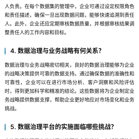
人负责。在每个数据集的管理中，企业可通过设定权限角色
和责任描述，确保一旦出现数据问题，能够快速追溯到责任
人。此外，企业还应定期审核数据质量，并根据审核结果调
整责任人的工作内容和目标。
4. 数据治理与业务战略有何关系？
数据治理与业务战略密切相关，良好的数据治理能够为企业
的战略决策提供可靠的数据支持。通过确保数据的准确性和
可靠性，企业可以在进行市场分析、客户洞察和风险评估
时，得到更加科学和精准的结论。这些数据将为企业制定业
务战略提供数据支撑，帮助企业更好地应对市场变化和业务
挑战。
5. 数据治理平台的实施面临哪些挑战？