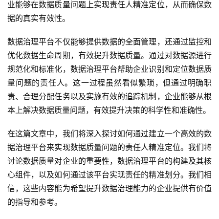
业能够在数据质量问题上实现责任人精准定位，从而确保数
据的真实有效性。
数据治理平台不仅能够提供数据的全面管理，还通过监控和
优化数据生命周期，有效提升数据质量。通过对数据源进行
规范化和标准化，数据治理平台帮助企业识别和定位数据质
量问题的责任人。这一过程虽然看似繁琐，但通过明确职
责、合理分配任务以及实施有效的追踪机制，企业能够从根
本上解决数据质量问题，有效提升决策的科学性和准确性。
在这篇文章中，我们将深入探讨如何通过建立一个高效的数
据治理平台来实现数据质量问题的责任人精准定位。我们将
讨论数据质量对企业的重要性，数据治理平台的构建及其核
心组件，以及如何通过该平台实现责任的精准划分。我们相
信，这些内容能为希望提升数据治理能力的企业提供有价值
的指导和参考。