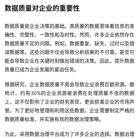
数据质量对企业的重要性
数据质量是企业决策的基础。高质量的数据意味着信息的准
确性、完整性、一致性和及时性。然而，许多企业依然存在
数据质量不足的问题。例如，数据重复、缺失、过时以及错
误数据等。这些问题不仅会导致分析结果的不可靠，甚至可
能会导致企业在关键时刻做出错误的决策。因此，提升数据
质量已成为企业发展的紧迫任务。
根据研究，企业数据质量不高会导致企业浪费巨额资源。据
统计，约有30%的企业资源被浪费在处理质量不佳的数据
上，这不仅影响了企业的财务表现，更会损害企业的市场声
誉。为了更好地管理和利用这些数据，企业需要制定严格的
数据质量标准，并实施有效的数据治理策略。
为此，采用数据治理平台成为了许多企业的选择。数据治理