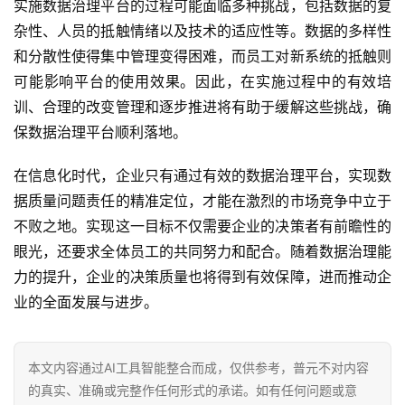
实施数据治理平台的过程可能面临多种挑战，包括数据的复
杂性、人员的抵触情绪以及技术的适应性等。数据的多样性
和分散性使得集中管理变得困难，而员工对新系统的抵触则
可能影响平台的使用效果。因此，在实施过程中的有效培
训、合理的改变管理和逐步推进将有助于缓解这些挑战，确
保数据治理平台顺利落地。
在信息化时代，企业只有通过有效的数据治理平台，实现数
据质量问题责任的精准定位，才能在激烈的市场竞争中立于
不败之地。实现这一目标不仅需要企业的决策者有前瞻性的
眼光，还要求全体员工的共同努力和配合。随着数据治理能
力的提升，企业的决策质量也将得到有效保障，进而推动企
业的全面发展与进步。
本文内容通过AI工具智能整合而成，仅供参考，普元不对内容
的真实、准确或完整作任何形式的承诺。如有任何问题或意