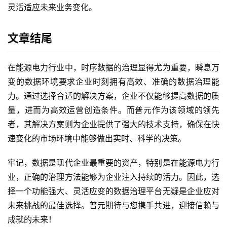
灵活适应未来业务变化。
文章结尾
在能源电力行业中，时序数据的治理显得尤为重要，瞬息万
变的数据环境要求企业时刻拥有高效、准确的数据治理能
力。通过选择合适的解决方案，企业不仅能够提高数据的质
量，进而为高效运营创造条件。而普元作为该领域的领先
者，其解决方案则为企业提供了强大的技术支持，确保在快
速变化的市场环境中能够做出实时、科学的决策。
牢记，数据是现代企业最重要的资产，特别是在能源电力行
业，正确的治理方法能够为企业注入持续的活力。因此，选
择一个功能强大、灵活应变的数据治理平台无疑是企业应对
未来挑战的最佳选择。普元期待与您携手共进，迎接信赖与
成就的未来！