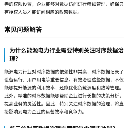
们
善的权限设置，企业能够对数据访问进行精细管理，确保只
有授权人员才能访问相应的敏感数据。
常见问题解答
为什么能源电力行业需要特别关注时序数据治
理？
能源电力行业对时序数据的依赖性非常高，时序数据记录了
设备运行、用户用电等重要信息。有效治理这些数据，不仅
能够提升能源的利用效率，还能优化负载调度和故障管理。
此外，精准的时序数据能够帮助企业进行长期的决策分析，
提高业务的灵活性。因此，特别关注时序数据的治理，将直
接影响到电力企业的运营效率和竞争力。