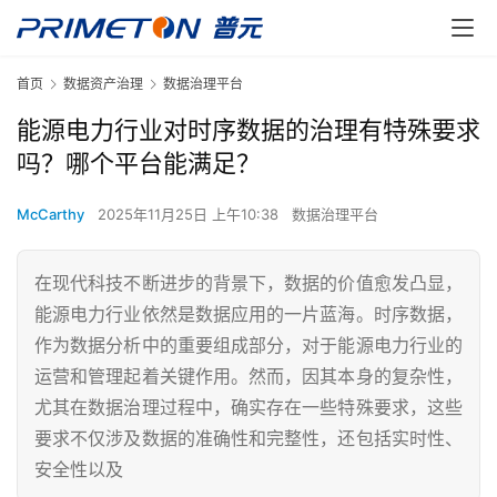
首页
数据资产治理
数据治理平台
能源电力行业对时序数据的治理有特殊要求
吗？哪个平台能满足？
McCarthy
2025年11月25日 上午10:38
数据治理平台
在现代科技不断进步的背景下，数据的价值愈发凸显，
能源电力行业依然是数据应用的一片蓝海。时序数据，
作为数据分析中的重要组成部分，对于能源电力行业的
运营和管理起着关键作用。然而，因其本身的复杂性，
尤其在数据治理过程中，确实存在一些特殊要求，这些
要求不仅涉及数据的准确性和完整性，还包括实时性、
安全性以及