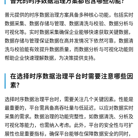
普元的时序数据治理方案都包含哪些功能？
普元提供的时序数据治理方案具备多种核心功能，包括实时
数据采集、数据存储与管理、数据清洗与校验、数据分析与
可视化等。实时数据采集确保企业能够快速获取关键数据，
数据存储与管理保证数据在高并发情况下依然可靠，数据清
洗与校验能有效提升数据质量，而数据分析与可视化功能则
帮助企业快速理解数据，为决策提供支持。
在选择时序数据治理平台时需要注意哪些因
素？
选择时序数据治理平台时，需要关注几个关键因素。性能是
最重要的，平台需具备高吞吐量与低延迟，以应对数据实时
采集的需求。数据治理的功能完整性，如数据清洗、分析及
可视化等能力，也需纳入考虑。此外，平台的安全性与可扩
展性也是重要指标，确保平台能够在保障数据安全的同时，