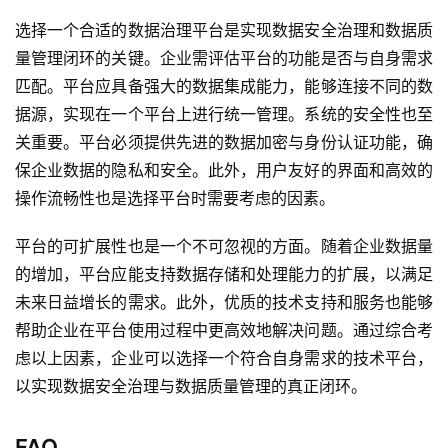
产
品
选择一个合适的数据治理平台是实现数据安全治理和数据质
解
量管理闭环的关键。企业需评估平台的功能是否与自身需求
决
匹配。平台应具备强大的数据集成能力，能够连接不同的数
方
据源，实现在一个平台上进行统一管理。系统的安全性也至
案
关重要。平台必须提供先进的数据加密与身份认证功能，确
保企业数据的隐私和安全。此外，用户友好的界面和高效的
生
操作流畅性也是选择平台时需要考虑的因素。
态
与
平台的可扩展性也是一个不可忽视的方面。随着企业数据量
合
作
的增加，平台应能支持数据存储和处理能力的扩展，以满足
未来日益增长的需求。此外，优质的技术支持和服务也能够
服
帮助企业在平台使用过程中更高效地解决问题。通过综合考
务
虑以上因素，企业可以选择一个符合自身需求的技术平台，
与
以实现数据安全治理与数据质量管理的真正闭环。
支
持
FAQ