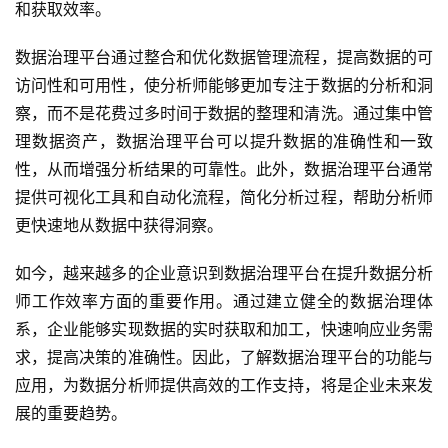
和获取效率。
数据治理平台通过整合和优化数据管理流程，提高数据的可
访问性和可用性，使分析师能够更加专注于数据的分析和洞
察，而不是花费过多时间于数据的整理和清洗。通过集中管
理数据资产，数据治理平台可以提升数据的准确性和一致
性，从而增强分析结果的可靠性。此外，数据治理平台通常
提供可视化工具和自动化流程，简化分析过程，帮助分析师
更快速地从数据中获得洞察。
如今，越来越多的企业意识到数据治理平台在提升数据分析
师工作效率方面的重要作用。通过建立健全的数据治理体
系，企业能够实现数据的实时获取和加工，快速响应业务需
求，提高决策的准确性。因此，了解数据治理平台的功能与
应用，为数据分析师提供高效的工作支持，将是企业未来发
展的重要趋势。