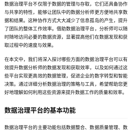
数据治理平台不仅限于数据的管理与存取，它们还具备协作
与共享的特性，能够让团队中的数据分析师更方便地共享数
据和结果。这种协作方式大大减少了信息孤岛的产生，提升
了团队的整体工作效率。借助数据治理平台，分析师可以随
时随地访问必要的数据资源，显著提高他们在数据发现和获
取过程中的速度与效果。
在本文中，我们将深入探讨哪些方面的数据治理平台可以有
效提升数据分析师的数据发现和获取效率，以及如何通过这
些平台实现更高效的数据管理，促进企业的数字转型和智能
决策。通过详细分析数据治理的策略与工具，希望帮助您更
好地理解如何利用这些资源来提升数据工作的质量和效率。
数据治理平台的基本功能
数据治理平台的主要功能包括数据整合、数据质量管理、数