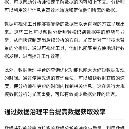
据，可以帮助分析师快速了解数据的内容和上下文。分析师
可以利用这些信息更高效地筛选和定位他们所需的数据。
数据可视化工具能够将复杂的数据集以更直观的方式呈现出
来。这些工具可以帮助分析师轻松识别数据中的趋势与异
常，从而快速制定出后续分析的方向。尤其是对于非技术背
景的分析师，通过可视化工具，他们也能够更方便地进行数
据发现，进而提升工作效率。
最
新
此外，数据治理平台的查询优化功能也能大大缩短数据发现
活
的时间。通过使用先进的查询算法，可以加快数据获取的速
动
度，使分析师在更短的时间内找到相关信息。这在进行大规
模数据分析时尤其重要，可以有效减少数据处理的延迟。
产
品
解
通过数据治理平台提高数据获取效率
决
方
数据获取的效率直接影响数据分析的速度与质量，利用数据