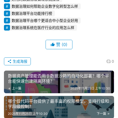
数据治理如何帮助企业数字化转型怎么样
数据治理平台功能排行榜
数据治理平台哪个更适合中小型企业好用
数据治理系统在医疗行业的应用怎么样
赞
(0)
生成海报
0
数据资产管理能否用于数据沙箱的自动化部署？哪个平
台能快速创建隔离环境？
上一篇
2025年11月25日 上午10:30
哪个低代码平台提供了最丰富的权限模型，支持行级和
字段级控制？
2025年11月25日 上午10:30
下一篇