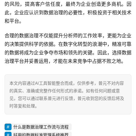
的风险，提高客户信任度，最终为企业创造更多商机。因
此，企业应认识到数据治理的必要性，积极投资于相关技术
和平台。
合理的数据治理不仅能提升分析师的工作效率，更能为企业
的决策提供科学的依据。在数字化转型的浪潮中，精准可靠
的数据将成为企业争夺市场和领先的关键。因此，选择数据
治理平台并妥善运用，才能在未来竞争中占据不败之地。
本文内容通过AI工具智能整合而成，仅供参考，普元不对内容
的真实、准确或完整作任何形式的承诺。如有任何问题或意
见，您可以通过联系普元进行反馈，普元收到您的反馈后将及
时答复和处理。
什么是数据治理工作流与流程
好用的数据标准管理系统推荐