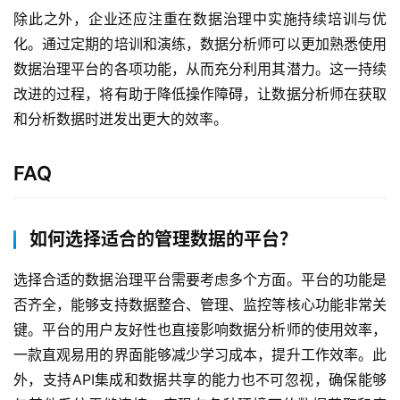
除此之外，企业还应注重在数据治理中实施持续培训与优
化。通过定期的培训和演练，数据分析师可以更加熟悉使用
数据治理平台的各项功能，从而充分利用其潜力。这一持续
改进的过程，将有助于降低操作障碍，让数据分析师在获取
和分析数据时迸发出更大的效率。
FAQ
如何选择适合的管理数据的平台？
选择合适的数据治理平台需要考虑多个方面。平台的功能是
否齐全，能够支持数据整合、管理、监控等核心功能非常关
键。平台的用户友好性也直接影响数据分析师的使用效率，
一款直观易用的界面能够减少学习成本，提升工作效率。此
外，支持API集成和数据共享的能力也不可忽视，确保能够