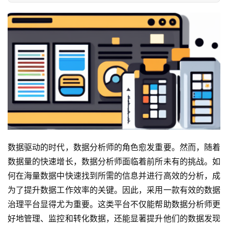
数据驱动的时代，数据分析师的角色愈发重要。然而，随着
数据量的快速增长，数据分析师面临着前所未有的挑战。如
何在海量数据中快速找到所需的信息并进行高效的分析，成
为了提升数据工作效率的关键。因此，采用一款有效的数据
治理平台显得尤为重要。这类平台不仅能帮助数据分析师更
好地管理、监控和转化数据，还能显著提升他们的数据发现