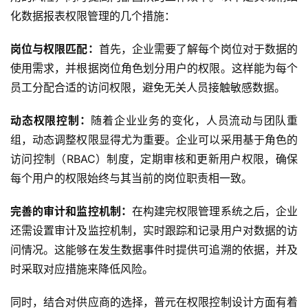
与
化数据报表权限管理的几个措施：
合
作
岗位与权限匹配：
首先，企业需要了解每个岗位对于数据的
使用需求，并根据岗位角色划分用户的权限。这样能为每个
服
员工分配合适的访问权限，避免无关人员接触敏感数据。
务
与
动态权限控制：
随着企业业务的变化，人员流动与团队重
支
组，动态调整权限显得尤为重要。企业可以采用基于角色的
持
访问控制（RBAC）制度，定期审核和更新用户权限，确保
了
每个用户的权限始终与其当前的岗位职责相一致。
解
普
完善的审计和监控机制：
在构建完权限管理系统之后，企业
元
还需设置审计及监控机制，实时跟踪和记录用户对数据的访
问情况。这能够在发生数据事件时提供可追溯的依据，并及
联
时采取对应措施来降低风险。
系
我
同时，结合对供应商的选择，普元在权限控制设计方面有着