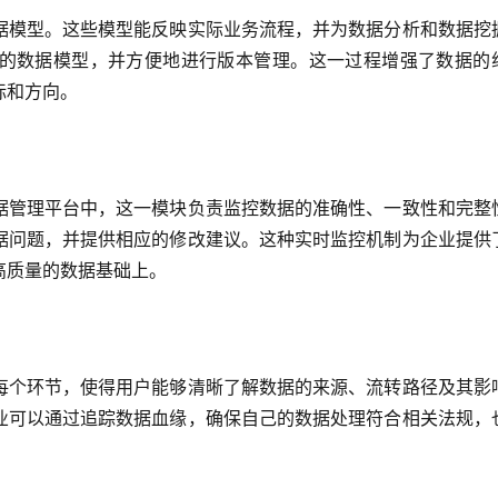
据模型。这些模型能反映实际业务流程，并为数据分析和数据挖
的数据模型，并方便地进行版本管理。这一过程增强了数据的
标和方向。
据管理平台中，这一模块负责监控数据的准确性、一致性和完整
据问题，并提供相应的修改建议。这种实时监控机制为企业提供
高质量的数据基础上。
每个环节，使得用户能够清晰了解数据的来源、流转路径及其影
业可以通过追踪数据血缘，确保自己的数据处理符合相关法规，