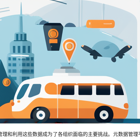
管理和利用这些数据成为了各组织面临的主要挑战。元数据管理