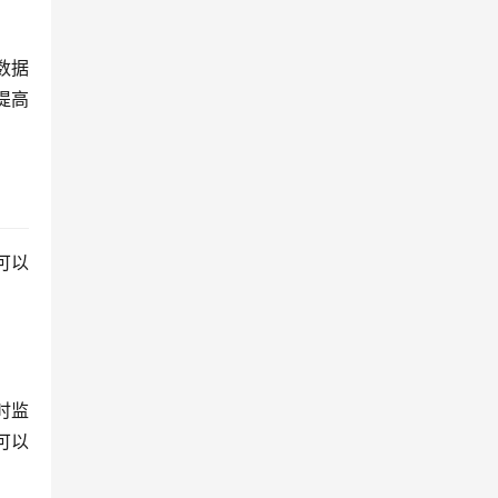
数据
提高
可以
时监
可以